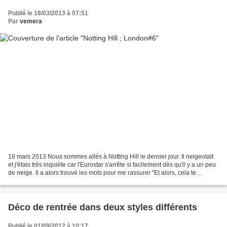
Publié le 18/03/2013 à 07:51
Par
vemera
18 mars 2013 Nous sommes allés à Notting Hill le dernier jour. Il neigeotait
et j'étais très inquiète car l'Eurostar s'arrête si facilement dès qu'il y a un peu
de neige. Il a alors trouvé les mots pour me rassurer "Et alors, cela te
dérange d'être coincée...
Déco de rentrée dans deux styles différents
Publié le 01/09/2012 à 10:17