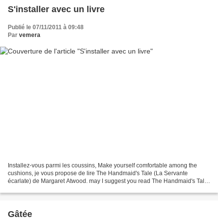
S'installer avec un livre
Publié le 07/11/2011 à 09:48
Par
vemera
Installez-vous parmi les coussins, Make yourself comfortable among the
cushions, je vous propose de lire The Handmaid's Tale (La Servante
écarlate) de Margaret Atwood. may I suggest you read The Handmaid's Tale
by Margaret Atwood. En République de Gilead...
Gâtée