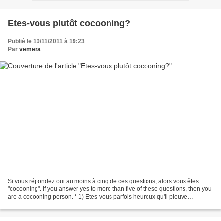
Etes-vous plutôt cocooning?
Publié le 10/11/2011 à 19:23
Par
vemera
Si vous répondez oui au moins à cinq de ces questions, alors vous êtes
"cocooning". If you answer yes to more than five of these questions, then you
are a cocooning person. * 1) Etes-vous parfois heureux qu'il pleuve
simplement pour ne pas sortir et entendre...