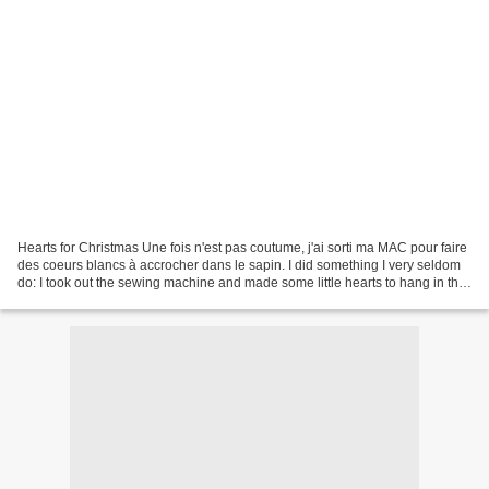
Hearts for Christmas Une fois n'est pas coutume, j'ai sorti ma MAC pour faire
des coeurs blancs à accrocher dans le sapin. I did something I very seldom
do: I took out the sewing machine and made some little hearts to hang in the
Christmas tree. J'ai...