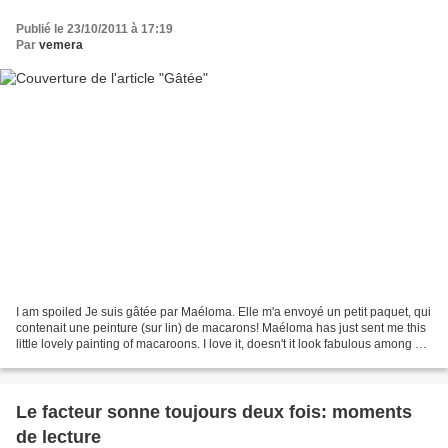
Publié le 23/10/2011 à 17:19
Par
vemera
I am spoiled Je suis gâtée par Maéloma. Elle m'a envoyé un petit paquet, qui
contenait une peinture (sur lin) de macarons! Maéloma has just sent me this
little lovely painting of macaroons. I love it, doesn't it look fabulous among my
other decorative...
Le facteur sonne toujours deux fois: moments
de lecture