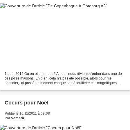
1 août 2012 Où en étions-nous? Ah oui, nous rêvions d'entrer dans une de
ces jolies maisons. Eh bien, cela n'a pas été possible, alors pour me
consoler, j'ai passé un moment chaque soir à feuilleter ces magnifiques
revues. Where were we? Ah, yes, we were...
Coeurs pour Noël
Publié le 16/11/2011 à 09:08
Par
vemera