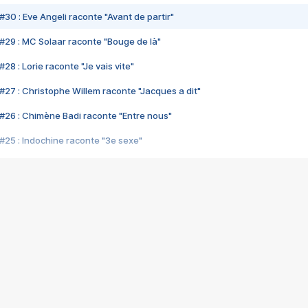
#30 : Eve Angeli raconte "Avant de partir"
#29 : MC Solaar raconte "Bouge de là"
28 : Lorie raconte "Je vais vite"
#27 : Christophe Willem raconte "Jacques a dit"
#26 : Chimène Badi raconte "Entre nous"
#25 : Indochine raconte "3e sexe"
#24 : Zaho raconte "C'est chelou"
#23 : Patrick Bruel raconte "Au café des délices"
#22 : Kyo raconte "Le chemin"
#21 : Nolwenn Leroy raconte "Cassé"
#20 : Patrick Hernandez raconte "Born to be alive"
#19 : Lorie raconte "Près de moi"