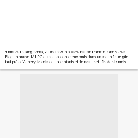
9 mai 2013 Blog Break; A Room With a View but No Room of One's Own
Blog en pause, M.LPC et moi passons deux mois dans un magnifique gîte
tout près d'Annecy, le coin de nos enfants et de notre petit fils de six mois. Au
programme jeux et câlins, promenades...