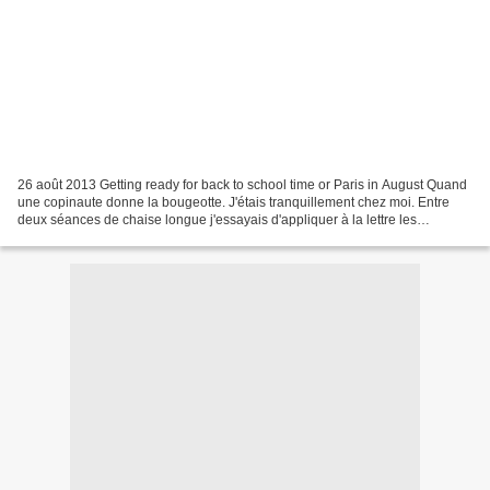
26 août 2013 Getting ready for back to school time or Paris in August Quand
une copinaute donne la bougeotte. J'étais tranquillement chez moi. Entre
deux séances de chaise longue j'essayais d'appliquer à la lettre les
préceptes de la grande papesse du...