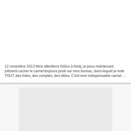
12 novembre 2013 Nice attentions Grâce à Nedj, je peux maintenant
joliment cacher le carnet toujours posé sur mon bureau, dans lequel je note
TOUT, des listes, des comptes, des idées. C'est mon indispensable carnet de
brouillon. Ce protège-cahier est...