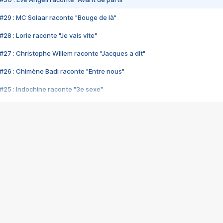
#29 : MC Solaar raconte "Bouge de là"
28 : Lorie raconte "Je vais vite"
#27 : Christophe Willem raconte "Jacques a dit"
#26 : Chimène Badi raconte "Entre nous"
#25 : Indochine raconte "3e sexe"
#24 : Zaho raconte "C'est chelou"
#23 : Patrick Bruel raconte "Au café des délices"
#22 : Kyo raconte "Le chemin"
#21 : Nolwenn Leroy raconte "Cassé"
#20 : Patrick Hernandez raconte "Born to be alive"
#19 : Lorie raconte "Près de moi"
#18 : Michael Jones raconte "A nos actes manqués" (avec Jean-Jacque