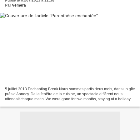
Publié le 05/07/2013 à 12:38
Par
vemera
5 juillet 2013 Enchanting Break Nous sommes partis deux mois, dans un gîte
près d'Annecy. De la fenêtre de la cuisine, un spectacle différent nous
attendait chaque matin. We were gone for two months, staying at a holiday
cottage. Through the window, the...