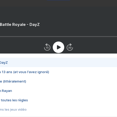
 Battle Royale - DayZ
 DayZ
 a 13 ans (et vous l'avez ignoré)
e (littéralement)
im Rayan
 toutes les règles
s les jeux vidéo