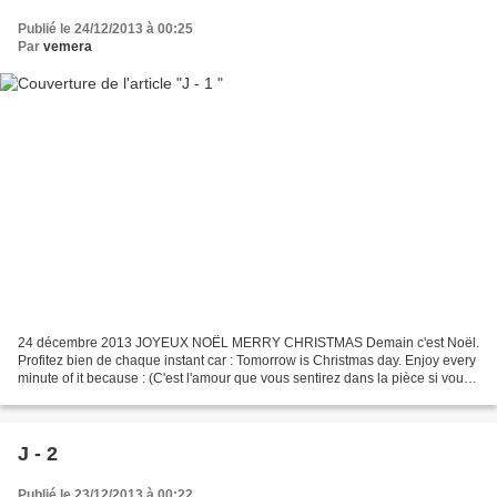
Publié le 24/12/2013 à 00:25
Par
vemera
24 décembre 2013 JOYEUX NOËL MERRY CHRISTMAS Demain c'est Noël.
Profitez bien de chaque instant car : Tomorrow is Christmas day. Enjoy every
minute of it because : (C'est l'amour que vous sentirez dans la pièce si vous
cessez d'ouvrir les cadeaux et si...
J - 2
Publié le 23/12/2013 à 00:22