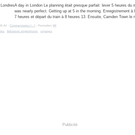
A day in London Le planning était presque parfait: lever 5 heures du 
was nearly perfect. Getting up at 5 in the morning. Enregistrement à l
7 heures et départ du train à 8 heures 13. Ensuite, Camden Town le m
08:44 -
Commentaires [
…
]
- Permalien [
#
]
ries
,
littérature anglophone
,
voyages
Publicité