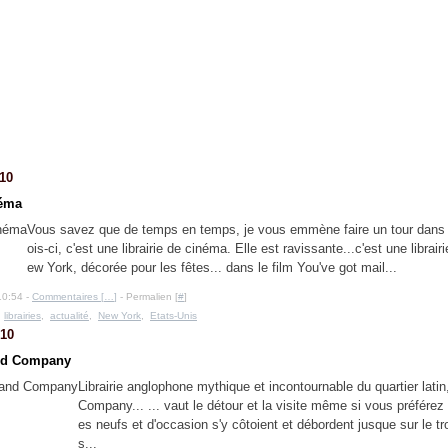
10
néma
Vous savez que de temps en temps, je vous emmène faire un tour dans un
ois-ci, c'est une librairie de cinéma. Elle est ravissante...c'est une librai
ew York, décorée pour les fêtes... dans le film You've got mail...
10:54 -
Commentaires [
…
]
- Permalien [
#
]
,
librairies
,
actualité
,
New York
,
Etats-Unis
10
nd Company
Librairie anglophone mythique et incontournable du quartier lat
Company... ... vaut le détour et la visite même si vous préférez l
es neufs et d'occasion s'y côtoient et débordent jusque sur le tro
s...