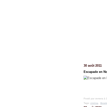
30 août 2011
Escapade en N
Posté par vemera à 
Tags:
cinéma
,
librair