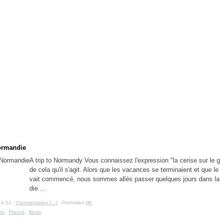
ormandie
A trip to Normandy Vous connaissez l'expression "la cerise sur le 
de cela qu'il s'agit. Alors que les vacances se terminaient et que l
vait commencé, nous sommes allés passer quelques jours dans la
die....
14:22 -
Commentaires [
…
]
- Permalien [
#
]
ies
,
France
,
fleurs