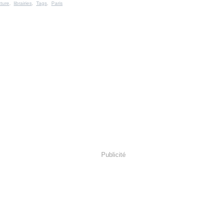
cture
,
librairies
,
Tags
,
Paris
Publicité