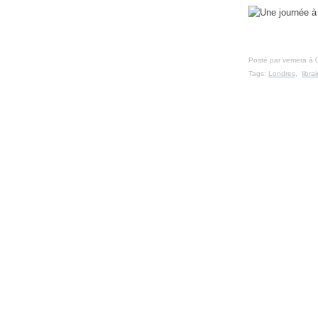
Posté par vemera à 
Tags:
Londres
,
librai