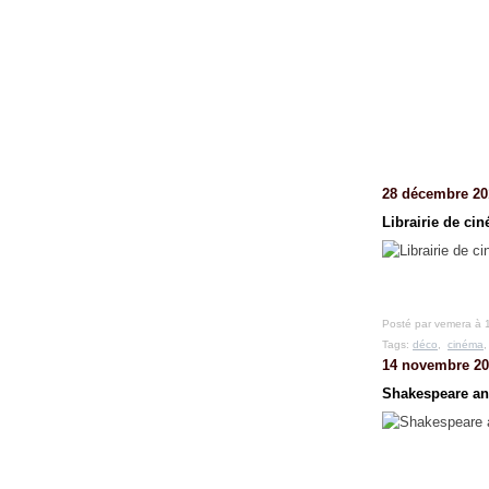
28 décembre 20
Librairie de ci
Posté par vemera à 
Tags:
déco
,
cinéma
14 novembre 20
Shakespeare a