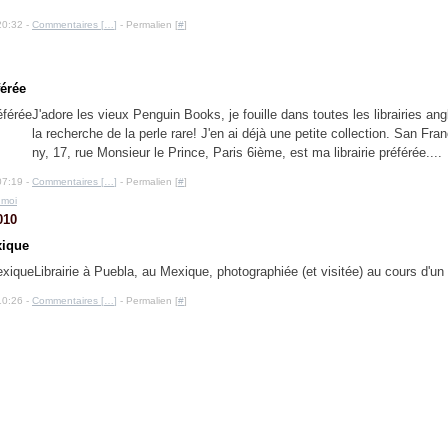
20:32 -
Commentaires [
…
]
- Permalien [
#
]
férée
J'adore les vieux Penguin Books, je fouille dans toutes les librairies an
la recherche de la perle rare! J'en ai déjà une petite collection. San F
ny, 17, rue Monsieur le Prince, Paris 6ième, est ma librairie préférée....
07:19 -
Commentaires [
…
]
- Permalien [
#
]
 moi
010
xique
Librairie à Puebla, au Mexique, photographiée (et visitée) au cours d'un
10:26 -
Commentaires [
…
]
- Permalien [
#
]