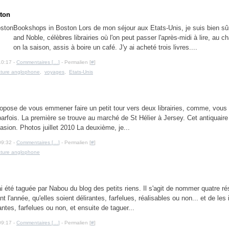
ston
Bookshops in Boston Lors de mon séjour aux Etats-Unis, je suis bien sû
and Noble, célèbres librairies où l'on peut passer l'après-midi à lire, au c
on la saison, assis à boire un café. J'y ai acheté trois livres....
10:17 -
Commentaires [
…
]
- Permalien [
#
]
rature anglophone
,
voyages
,
Etats-Unis
opose de vous emmener faire un petit tour vers deux librairies, comme, vous l
parfois. La première se trouve au marché de St Hélier à Jersey. Cet antiquaire
asion. Photos juillet 2010 La deuxième, je...
09:32 -
Commentaires [
…
]
- Permalien [
#
]
rature anglophone
ai été taguée par Nabou du blog des petits riens. Il s'agit de nommer quatre ré
nt l'année, qu'elles soient délirantes, farfelues, réalisables ou non... et de les 
rantes, farfelues ou non, et ensuite de taguer...
09:17 -
Commentaires [
…
]
- Permalien [
#
]