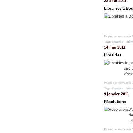
22 août 2011
Librairies à Bo
Posté par vemera à 
Tags:
librairies
,
litté
14 mai 2011
Librairies
Je pr
aire 
d'occ
Posté par vemera à 
Tags:
librairies
,
litté
9 janvier 2011
Résolutions
J'
da
li
Posté par vemera à 