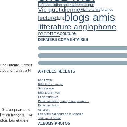
musique
littérature latino-américaine
Vie quotidienne
Etats-Unis
librairies
blogs amis
lecture
Tags
littérature anglophone
recettes
couture
DERNIERS COMMENTAIRES
e librairie. Cette f
rie pour enfants, à N
ARTICLES RÉCENTS
Don't worry
Billet tout en rouge
Soir d'orage
Billet tout en vert
Et en musique!
Panier addiction, suite, mais pas que...
Panier addiction
in, Shakespeare and
Au jardin
Les petits bonheurs de la semaine
ire en français. Livr
Tarte au chocolat
ttoir. Les étagère
ALBUMS PHOTOS