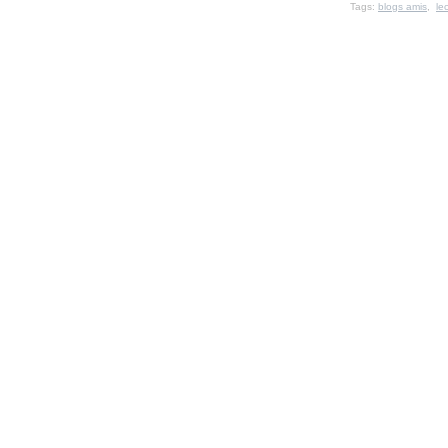
Tags:
blogs amis
,
le