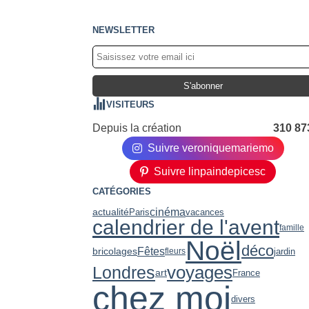
NEWSLETTER
VISITEURS
Depuis la création
310 87
Suivre veroniquemariemo
Suivre linpaindepicesc
CATÉGORIES
cinéma
actualité
Paris
vacances
calendrier de l'avent
famille
Noël
déco
Fêtes
bricolages
jardin
fleurs
voyages
Londres
art
France
chez moi
divers