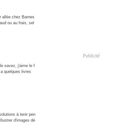
r allée chez Barnes
haud ou au frais, sel
Publicité
e savez, j'aime le f
 a quelques livres
solutions à tenir pen
illustrer d'images dé