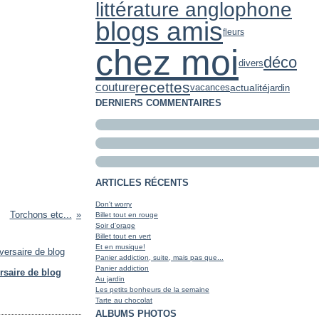
littérature anglophone
blogs amis
fleurs
chez moi
déco
divers
recettes
couture
actualité
jardin
vacances
DERNIERS COMMENTAIRES
ARTICLES RÉCENTS
Don't worry
Torchons etc...
Billet tout en rouge
Soir d'orage
Billet tout en vert
Et en musique!
Panier addiction, suite, mais pas que...
Panier addiction
rsaire de blog
Au jardin
Les petits bonheurs de la semaine
Tarte au chocolat
ALBUMS PHOTOS