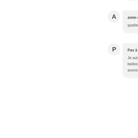
A
anne-
quelle
P
Pas à
Je sui
belles
avons 