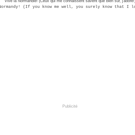
Vive la Normandie! (Ceux qui me connaissent savent que bien sûr, j'adore!
Normandy! (If you know me well, you surely know that I l
Publicité