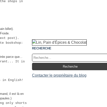
the shops in
n billet).
 Froide.
ext post).
te bookshop:
RECHERCHE
érée parce que...
rant... It is
Contacter le propriétaire du blog
s in English!
mand, il est là en
épaules.)
ng only shorts