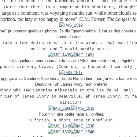
irt? He is used to the Normandy weather, that is where h
(Note that there is a jumper on his shoulders, though!
 large as a continent, was voyaging near the sun, whilst other clouds 
 horizon, too lazy or too happy to move" (E.M. Forster,
The Longest Jo
ême" pu prendre quelques photos. Je dis "quand-même" à cause des cheveux 
cause du vent...
 take a few photos in spite of the wind... that was blow
my face and I could hardly see...
Il y a quelques courageux sur la plage. (Allez mon petit mari, je rigole!)
people are very brave. (Come on, my husband, I am only j
s
une
qui a vu Sandrine Kiberlain à l'île de Ré, eh bien moi, j'ai vu la barrière 
Deauville , ah James Ivory, mon préféré!
ebody who saw Sandrine Kiberlain at the île de Ré. Well,
rrier of James Ivory in Deauville, ah James Ivory, my fa
director!
Pour finir, une petite halte à Honfleur.
To finish, a short stop in Honfleur.