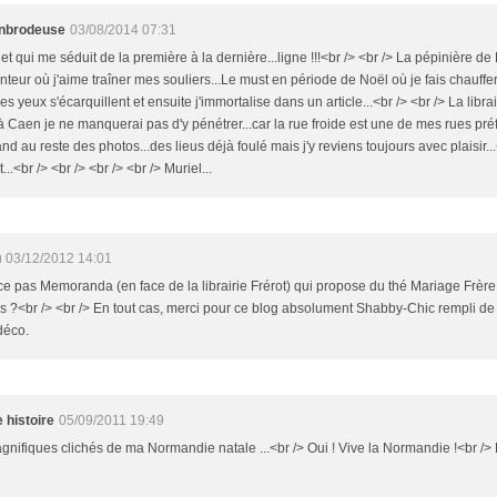
onbrodeuse
03/08/2014 07:31
let qui me séduit de la première à la dernière...ligne !!!<br /> <br /> La pépinière de 
teur où j'aime traîner mes souliers...Le must en période de Noël où je fais chauff
s yeux s'écarquillent et ensuite j'immortalise dans un article...<br /> <br /> La librai
 à Caen je ne manquerai pas d'y pénétrer...car la rue froide est une de mes rues préf
nd au reste des photos...des lieus déjà foulé mais j'y reviens toujours avec plaisir...
...<br /> <br /> <br /> <br /> Muriel...
u
03/12/2012 14:01
ce pas Memoranda (en face de la librairie Frérot) qui propose du thé Mariage Frère
s ?<br /> <br /> En tout cas, merci pour ce blog absolument Shabby-Chic rempli de r
déco.
e histoire
05/09/2011 19:49
nifiques clichés de ma Normandie natale ...<br /> Oui ! Vive la Normandie !<br /> 