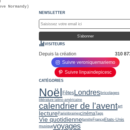
)
ove Normandy)
NEWSLETTER
VISITEURS
Depuis la création
310 87
Suivre veroniquemariemo
Suivre linpaindepicesc
CATÉGORIES
Noël
Londres
Fêtes
bricolages
littérature latino-américaine
calendrier de l'avent
art
lecture
cinéma
Paris
Tags
librairies
Vie quotidienne
Etats-Unis
France
famille
voyages
musique