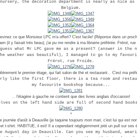
nursery, the decoration department is nearly as nice as 
Belgium.
evinez ce que Monsieur LPC m'a offert? C'est facile! (Réponse dans un prochai
en (il y faisait très beau), j'ai pu me rendre à ma librairie préférée: Frérot, rue
guess what Mr LPC gave me as a present? (answer in the n
he weather was beautiful), I managed to go to my favouri
Frérot, rue Froide.
ulièrement le premier étage, qui fait salon de thé et restaurant... C'est ma préf
rly like the first floor, there is a tea room and restau
my favourite bookshop because...
... l'étagère à gauche ne contient que des livres anglais d'occasion!
elves on the left hand side are full of second hand book
*
e journée d'août à Deauville (je taquine toujours mon mari, c'est lui qui est nor
 et t-shirt. HABITUE, il est! Il a cependant négligemment jeté un pull sur ses 
e August day in Deauville. Can you see my husband, weari