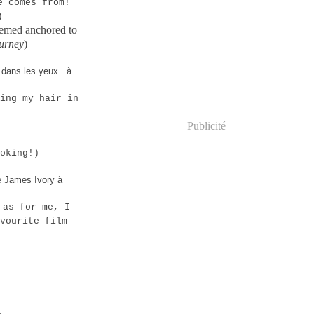
e comes from!
)
seemed anchored to
urney
)
dans les yeux...à
ing my hair in
Publicité
oking!)
de James Ivory à
 as for me, I
vourite film