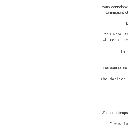
Vous connaissez 
terminaient 
L
You know t
Whereas the
The 
Les dahlias se 
The dahlias 
J'ai eu le temps
I was l