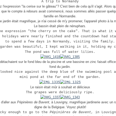
A trip to Normandy
l'expression "la cerise sur le gâteau"? C'est bien de cela qu'il s'agit. Alors 
et que le compte à rebours avait commencé, nous sommes allés passer quelqu
famille en Normandie.
e jardin était magnifique, je n'ai cessé de m'y promener, l'appareil photo à la 
Le bassin était plein de nénuphars.
he expression "the cherry on the cake". That is what it 
 holidays were nearly finished and the countdown had sta
to spend a few days in Normandy, visiting the family.
garden was beautiful, I kept walking in it, holding my c
The pond was full of water lilies.
détachaient sur le fond bleu de la piscine et une bassine en zinc faisait offic
fond du jardin.
looked nice against the deep blue of the swimming pool a
mini pond at the far end of the garden.
Le raisin était mûr à souhait et délicieux
The grapes were deliciously ripe.
 d'aller aux
Pépinières de Bavent
, à Louvigny, magnifique jardinerie avec un
digne de la Belgique. Voyez plutôt!
ucky enough to go to the
Pépinières de Bavent,
in Louvign