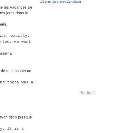
Créer un blog avec CanalBlog
que les vacances se
es jours dans la
main.
was, exactly.
rted, we went
amera.
e de mini bassin au
nd there was a
Publicité
 rayon déco presque
y. It is a