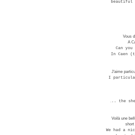
beautiful 
Vous d
A Ca
Can you 
In Caen (t
J'aime partic
I particula
.
.. the sh
Voilà une bell
short
We had a nic