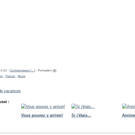
14:22 -
Commentaires [
…
]
- Permalien [
#
]
ies
,
France
,
fleurs
de vacances
ssi :
Vous pouvez y arriver!
Si j'étais...
Annive