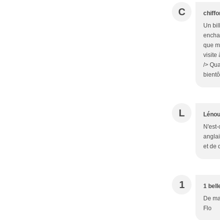
C
chiff
Un bil
enchan
que me
visite
/> Qua
bientôt
L
Léno
N'est-
anglai
et de 
1
1 bell
De mag
Flo