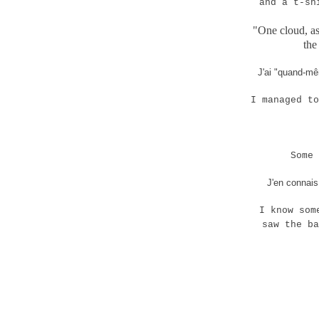
and a t-sh
"One cloud, as
the
J'ai "quand-m
I managed to
Some 
J'en connai
I know som
saw the ba