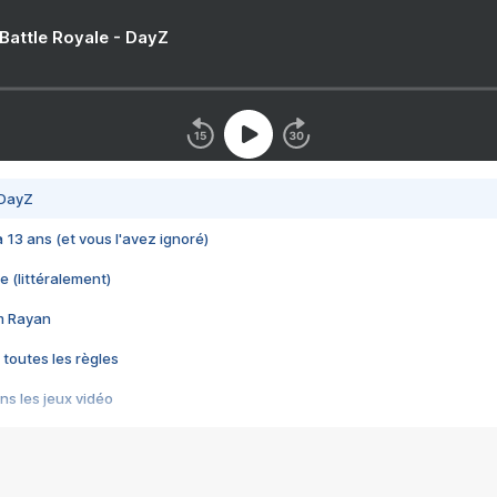
 Battle Royale - DayZ
 DayZ
 a 13 ans (et vous l'avez ignoré)
e (littéralement)
im Rayan
 toutes les règles
s les jeux vidéo
us choquant de Rockstar ? - Le scandale BULLY
e plus moche de Steam