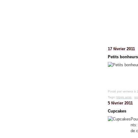
17 février 2011
Petits bonheurs
Posté par vemera à 
Tags:
blogs amis
,
re
5 février 2011
Cupcakes
Pou
nts:
de c