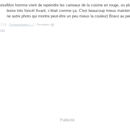
Mon homme vient de repeindre les carreaux de la cuisine en rouge, ou p
boise très foncé! Avant, c'était comme ça: C'est beaucoup mieux mainten
ne autre photo qui montre peut-être un peu mieux la couleur) Bravo au pein
17:21 -
Commentaires [
…
]
- Permalien [
#
]
 moi
Publicité