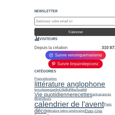
NEWSLETTER
VISITEURS
Depuis la création
310 87
Suivre veroniquemariemo
Suivre linpaindepicesc
CATÉGORIES
France
librairies
littérature anglophone
couture
bricolages
jardin
actualité
recettes
Vie quotidienne
art
vacances
divers
fleurs
calendrier de l'avent
Paris
déco
Etats-Unis
littérature latino-américaine