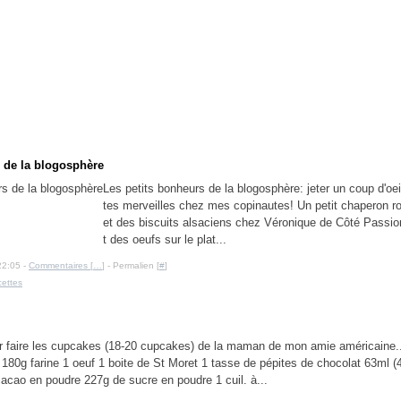
 de la blogosphère
Les petits bonheurs de la blogosphère: jeter un coup d'oeil
tes merveilles chez mes copinautes! Un petit chaperon ro
et des biscuits alsaciens chez Véronique de Côté Passion
t des oeufs sur le plat...
22:05 -
Commentaires [
…
]
- Permalien [
#
]
cettes
r faire les cupcakes (18-20 cupcakes) de la maman de mon amie américaine...
 180g farine 1 oeuf 1 boite de St Moret 1 tasse de pépites de chocolat 63ml (4
acao en poudre 227g de sucre en poudre 1 cuil. à...