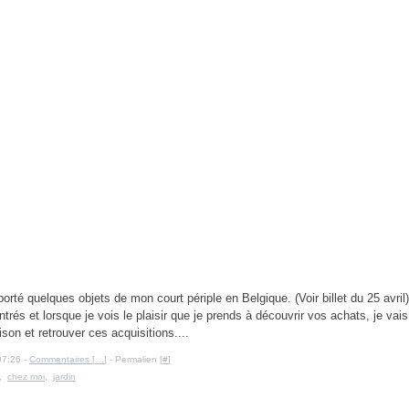
pporté quelques objets de mon court périple en Belgique. (Voir billet du 25 avril
trés et lorsque je vois le plaisir que je prends à découvrir vos achats, je vais 
ison et retrouver ces acquisitions....
07:26 -
Commentaires [
…
]
- Permalien [
#
]
,
chez moi
,
jardin