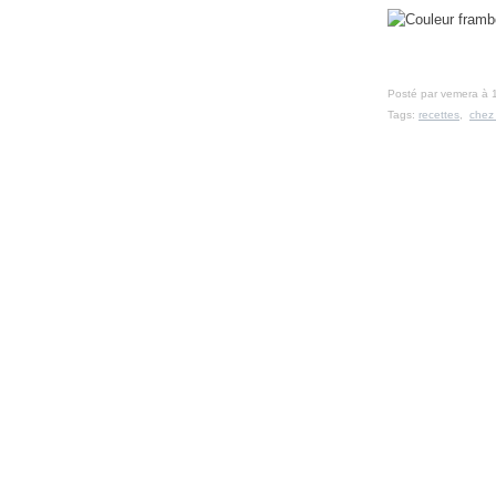
Posté par vemera à 
Tags:
recettes
,
chez