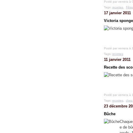
Posté par vemera à 
Tags:
recettes
,
Fête
17 janvier 2011
Victoria sponge
Posté par vemera à 
Tags:
recettes
11 janvier 2011
Recette des sc
Posté par vemera à 
Tags:
recettes
,
chez
23 décembre 20
Bûche
Chaque 
e de bû
oeufs, 