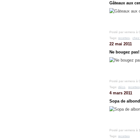
Gâteaux aux cer
Posté par vemera à 
Tags:
recettes
,
chez
22 mai 2011
Ne bougez pas!
Posté par vemera à 
Tags:
déco
,
recettes
4 mars 2011
Sopa de albond
Posté par vemera à 
Tags:
recettes