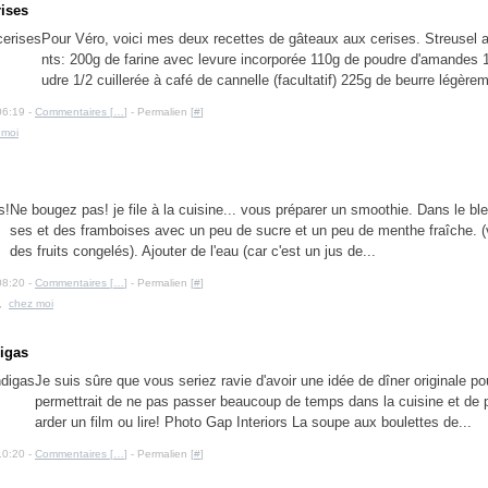
ises
Pour Véro, voici mes deux recettes de gâteaux aux cerises. Streusel a
nts: 200g de farine avec levure incorporée 110g de poudre d'amandes 
udre 1/2 cuillerée à café de cannelle (facultatif) 225g de beurre légèrem
06:19 -
Commentaires [
…
]
- Permalien [
#
]
 moi
Ne bougez pas! je file à la cuisine... vous préparer un smoothie. Dans le ble
ses et des framboises avec un peu de sucre et un peu de menthe fraîche. (
des fruits congelés). Ajouter de l'eau (car c'est un jus de...
08:20 -
Commentaires [
…
]
- Permalien [
#
]
,
chez moi
igas
Je suis sûre que vous seriez ravie d'avoir une idée de dîner originale po
permettrait de ne pas passer beaucoup de temps dans la cuisine et de p
arder un film ou lire! Photo Gap Interiors La soupe aux boulettes de...
10:20 -
Commentaires [
…
]
- Permalien [
#
]