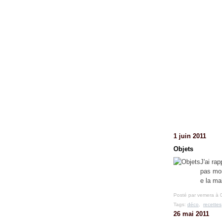
1 juin 2011
Objets
J'ai ra
pas mon
e la ma
Posté par vemera à 
Tags:
déco
,
recettes
26 mai 2011