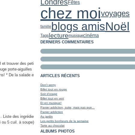
Londres
Fêtes
chez moi
voyages
Noël
blogs amis
famille
lecture
cinéma
Tags
musique
DERNIERS COMMENTAIRES
 et trouver des peti
uge porte-aiguilles
s! * De la salade e
ARTICLES RÉCENTS
Don't worry
Billet tout en rouge
Soir d'orage
Billet tout en vert
Et en musique!
Panier addiction, suite, mais pas que...
Panier addiction
 Liste des ingrédie
Au jardin
Les petits bonheurs de la semaine
 ou 5 cuil. à soupe)
Tarte au chocolat
ALBUMS PHOTOS