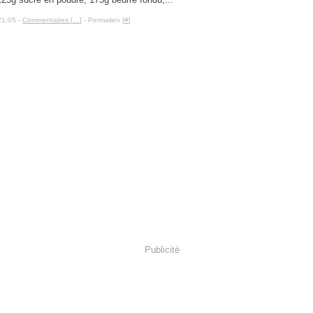
21:05 -
Commentaires [
…
]
- Permalien [
#
]
Publicité