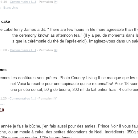
08:40 -
Commentaires [
…
]
- Permalien [
#
]
s
,
Etats-Unis
 cake
Henry James a dit: "There are few hours in life more agreeable than th
the ceremony known as afternoon tea." (Il y a peu de moments dans la
s que la cérémonie du thé de l'après-midi). Imaginez-vous dans un salon
10:00 -
Commentaires [
…
]
- Permalien [
#
]
ones
Les confitures sont prêtes. Photo Country Living Il ne manque que les 
net Voici la recette pour une copinaute qui se reconnaîtra! Pour 18 scon
une pincée de sel, 50 g de beurre, 200 ml de lait entier frais, 4 cuillerées
11:20 -
Commentaires [
…
]
- Permalien [
#
]
 moi
10
année je fais la bûche, j'en fais aussi pour des amies. Prince Noir Il vous fa
che, ou un moule à cake, des petites décorations de Noël. Ingrédients: 350g 
125g sucre en poudre, 175g beurre fondu,...