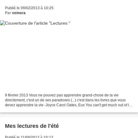
Publié le 09/02/2013 à 10:25
Par
vemera
9 février 2013 Vous ne pouvez pas apprendre grand-chose de la vie
directement, c'est un de ses paradoxes (...) c'est dans les livres que vous
devez apprendre la vie -Joyce Carol Oates, Eux You can't get much out of life
directly. That's one of life's...
Mes lectures de l'été
Publié le 11/09/2012 à 10:12