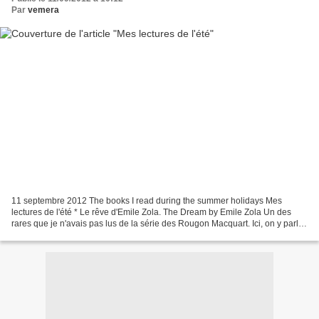
Par
vemera
11 septembre 2012 The books I read during the summer holidays Mes
lectures de l'été * Le rêve d'Emile Zola. The Dream by Emile Zola Un des
rares que je n'avais pas lus de la série des Rougon Macquart. Ici, on y parle
de sainteté. La jeune Angélique ne...