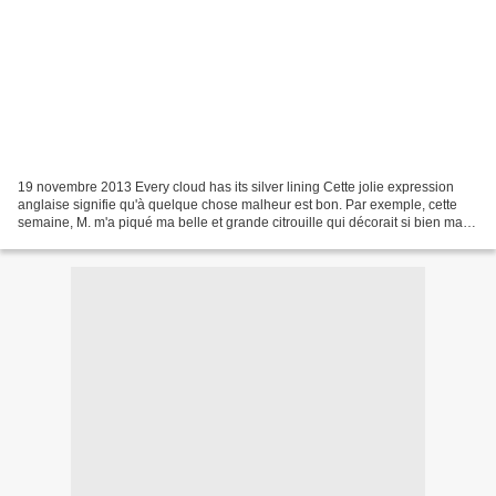
19 novembre 2013 Every cloud has its silver lining Cette jolie expression
anglaise signifie qu'à quelque chose malheur est bon. Par exemple, cette
semaine, M. m'a piqué ma belle et grande citrouille qui décorait si bien ma
table de salle à manger, eh...