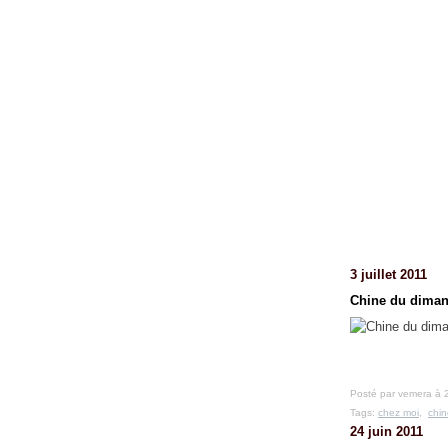
3 juillet 2011
Chine du dima
Posté par vemera à 
Tags:
chez moi
,
chin
24 juin 2011