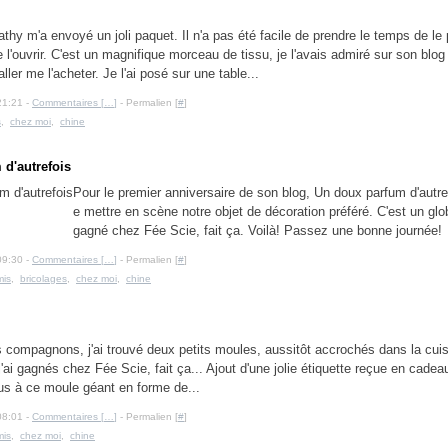
athy m'a envoyé un joli paquet. Il n'a pas été facile de prendre le temps de le
e l'ouvrir. C'est un magnifique morceau de tissu, je l'avais admiré sur son blog
aller me l'acheter. Je l'ai posé sur une table...
21:21 -
Commentaires [
…
]
- Permalien [
#
]
s
,
chez moi
,
chine
d'autrefois
Pour le premier anniversaire de son blog, Un doux parfum d'autr
e mettre en scène notre objet de décoration préféré. C'est un glob
gagné chez Fée Scie, fait ça. Voilà! Passez une bonne journée!
09:30 -
Commentaires [
…
]
- Permalien [
#
]
mis
,
bricolages
,
chez moi
,
chine
 compagnons, j'ai trouvé deux petits moules, aussitôt accrochés dans la cuis
j'ai gagnés chez Fée Scie, fait ça... Ajout d'une jolie étiquette reçue en cadeau
us à ce moule géant en forme de...
08:01 -
Commentaires [
…
]
- Permalien [
#
]
mis
,
chez moi
,
chine