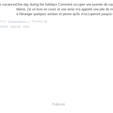
One day during the holidays Comment occuper une journée de va
blème, j'ai un livre en cours et une amie m'a apporté une pile de m
à l'étranger quelques années et pense qu'ils m'occuperont jusqu'à so
20:23 -
Commentaires [
…
]
- Permalien [
#
]
lophone
,
chez moi
,
chine
Publicité