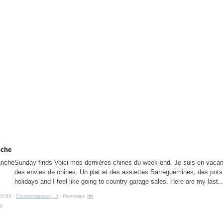
nche
Sunday finds Voici mes dernières chines du week-end. Je suis en vacan
des envies de chines. Un plat et des assiettes Sarreguemines, des pots 
holidays and I feel like going to country garage sales. Here are my last..
20:58 -
Commentaires [
…
]
- Permalien [
#
]
e