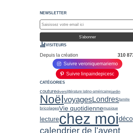
NEWSLETTER
VISITEURS
Depuis la création
310 87
Suivre veroniquemariemo
Suivre linpaindepicesc
CATÉGORIES
couture
divers
jardin
littérature latino-américaine
Noël
voyages
Londres
famille
Vie quotidienne
bricolages
musique
chez moi
déco
lecture
calendrier de l'avent