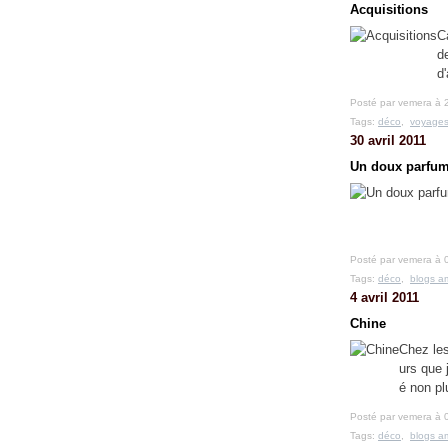
Acquisitions
C
d
d'
Posté par vemera à 
Tags:
déco
,
voyage
30 avril 2011
Un doux parfum 
Posté par vemera à 
Tags:
déco
,
blogs a
4 avril 2011
Chine
Chez les
urs que 
é non pl
Posté par vemera à 
Tags:
déco
,
blogs a