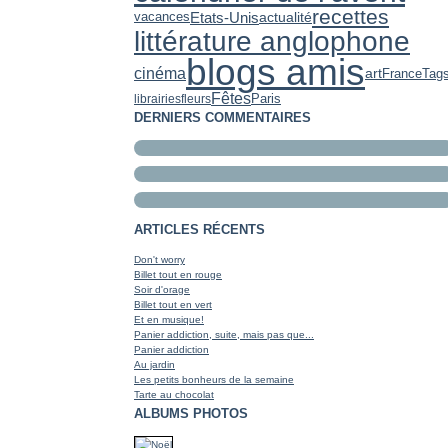
recettes
Etats-Unis
actualité
vacances
littérature anglophone
blogs amis
cinéma
art
France
Tag
Fêtes
Paris
librairies
fleurs
DERNIERS COMMENTAIRES
ARTICLES RÉCENTS
Don't worry
Billet tout en rouge
Soir d'orage
Billet tout en vert
Et en musique!
Panier addiction, suite, mais pas que...
Panier addiction
Au jardin
Les petits bonheurs de la semaine
Tarte au chocolat
ALBUMS PHOTOS