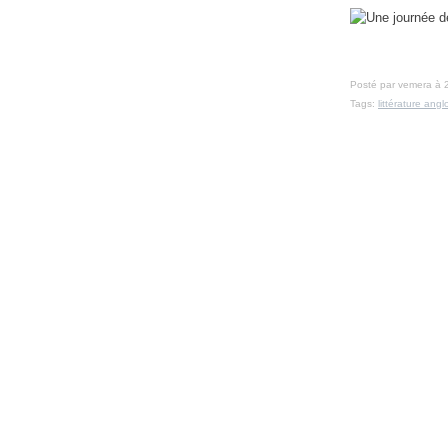
Posté par vemera à 
Tags:
littérature ang