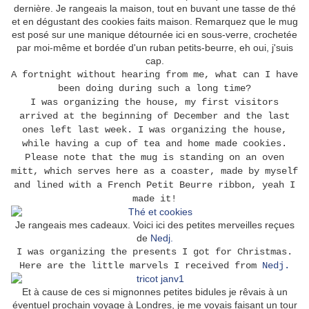
dernière. Je rangeais la maison, tout en buvant une tasse de thé
et en dégustant des cookies faits maison. Remarquez que le mug
est posé sur une manique détournée ici en sous-verre, crochetée
par moi-même et bordée d'un ruban petits-beurre, eh oui, j'suis
cap.
A fortnight without hearing from me, what can I have
been doing during such a long time?
I was organizing the house, my first visitors
arrived at the beginning of December and the last
ones left last week.
I was organizing the house,
while having a cup of tea and home made cookies.
Please note that the mug is standing on an oven
mitt, which serves here as a coaster, made by myself
and lined with a French Petit Beurre ribbon, yeah I
made it!
Je rangeais mes cadeaux. Voici ici des petites merveilles reçues
de
Nedj.
I was organizing the presents I got for Christmas.
Here are the little marvels I received from
Nedj.
Et à cause de ces si mignonnes petites bidules je rêvais à un
éventuel prochain voyage à Londres, je me voyais faisant un tour