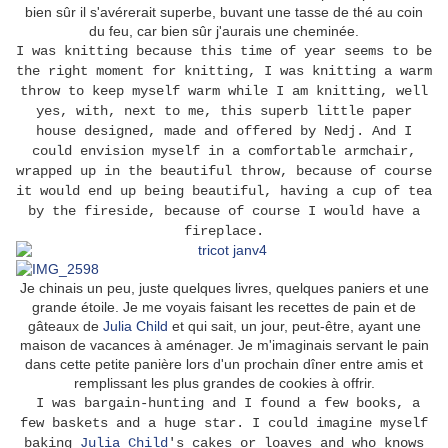
bien sûr il s'avérerait superbe, buvant une tasse de thé au coin
du feu, car bien sûr j'aurais une cheminée.
I was knitting because this time of year seems to be
the right moment for knitting, I was knitting a warm
throw to keep myself warm while I am knitting, well
yes, with, next to me, this superb little paper
house designed, made and offered by Nedj. And I
could envision myself in a comfortable armchair,
wrapped up in the beautiful throw, because of course
it would end up being beautiful, having a cup of tea
by the fireside, because of course I would have a
fireplace.
Je chinais un peu, juste quelques livres, quelques paniers et une
grande étoile. Je me voyais faisant les recettes de pain et de
gâteaux de
Julia Child
et qui sait, un jour, peut-être, ayant une
maison de vacances à aménager. Je m'imaginais servant le pain
dans cette petite panière lors d'un prochain dîner entre amis et
remplissant les plus grandes de cookies à offrir.
I was bargain-hunting and I found a few books, a
few baskets and a huge star. I could imagine myself
baking
Julia Child
's cakes or loaves and who knows