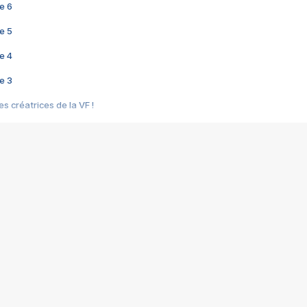
e 6
e 5
e 4
e 3
s créatrices de la VF !
e 2
e 1
e Mektoub My Love arrive enfin ! Rencontre avec Shaïn Boumedine et Sal
i : après Toni en famille
elle réalise le bouleversant Dites lui que je l'aime
ais ! Rencontre autour de Vie privée de Rebecca Zlotowski
 de Marguerite, Grave... Rencontre avec Ella Rumpf
 Les Rêveurs, un film intime sur la santé mentale