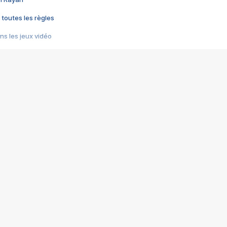
 toutes les règles
s les jeux vidéo
us choquant de Rockstar ? - Le scandale BULLY
e plus moche de Steam
du RÊVE tourne au CAUCHEMAR
pendant 8 heures
it… à tort
umiliés par un jeu vidéo
ire - Final Fantasy 8
ti un empire - Age of Empires
story DOFUS
tard, il crée l'un des pires jeux de tous les temps, MindsEye.