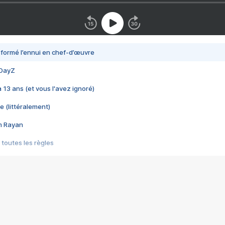
nsformé l’ennui en chef-d’œuvre
 DayZ
 a 13 ans (et vous l'avez ignoré)
e (littéralement)
im Rayan
 toutes les règles
s les jeux vidéo
us choquant de Rockstar ? - Le scandale BULLY
e plus moche de Steam
du RÊVE tourne au CAUCHEMAR