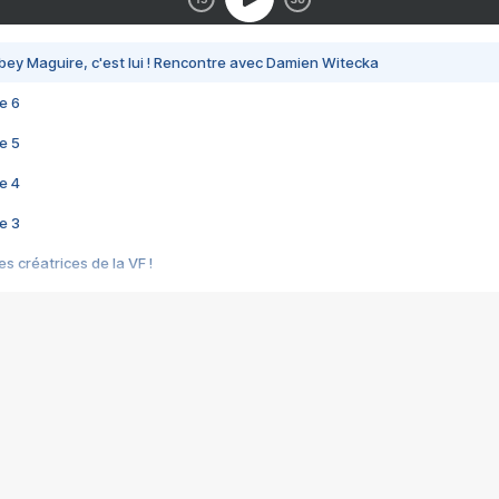
bey Maguire, c'est lui ! Rencontre avec Damien Witecka
e 6
e 5
e 4
e 3
s créatrices de la VF !
e 2
e 1
e Mektoub My Love arrive enfin ! Rencontre avec Shaïn Boumedine et Sal
i : après Toni en famille
elle réalise le bouleversant Dites lui que je l'aime