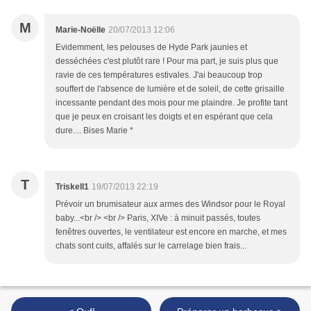
M
Marie-Noëlle
20/07/2013 12:06
Evidemment, les pelouses de Hyde Park jaunies et
desséchées c'est plutôt rare ! Pour ma part, je suis plus que
ravie de ces températures estivales. J'ai beaucoup trop
souffert de l'absence de lumière et de soleil, de cette grisaille
incessante pendant des mois pour me plaindre. Je profite tant
que je peux en croisant les doigts et en espérant que cela
dure.... Bises Marie *
T
Triskell1
19/07/2013 22:19
Prévoir un brumisateur aux armes des Windsor pour le Royal
baby...<br /> <br /> Paris, XIVe : à minuit passés, toutes
fenêtres ouvertes, le ventilateur est encore en marche, et mes
chats sont cuits, affalés sur le carrelage bien frais...