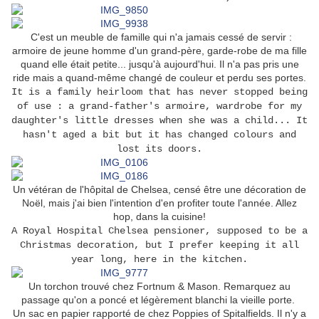
C'est un meuble de famille qui n'a jamais cessé de servir :
armoire de jeune homme d'un grand-père, garde-robe de ma fille
quand elle était petite... jusqu'à aujourd'hui. Il n'a pas pris une
ride mais a quand-même changé de couleur et perdu ses portes.
It is a family heirloom that has never stopped being
of use : a grand-father's armoire, wardrobe for my
daughter's little dresses when she was a child... It
hasn't aged a bit but it has changed colours and
lost its doors.
Un vétéran de l'hôpital de Chelsea, censé être une décoration de
Noël, mais j'ai bien l'intention d'en profiter toute l'année. Allez
hop, dans la cuisine!
A Royal Hospital Chelsea pensioner, supposed to be a
Christmas decoration, but I prefer keeping it all
year long, here in the kitchen.
Un torchon trouvé chez Fortnum & Mason. Remarquez au
passage qu'on a poncé et légèrement blanchi la vieille porte.
Un sac en papier rapporté de chez Poppies of Spitalfields. Il n'y a