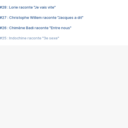
28 : Lorie raconte "Je vais vite"
#27 : Christophe Willem raconte "Jacques a dit"
#26 : Chimène Badi raconte "Entre nous"
#25 : Indochine raconte "3e sexe"
#24 : Zaho raconte "C'est chelou"
#23 : Patrick Bruel raconte "Au café des délices"
#22 : Kyo raconte "Le chemin"
#21 : Nolwenn Leroy raconte "Cassé"
#20 : Patrick Hernandez raconte "Born to be alive"
#19 : Lorie raconte "Près de moi"
#18 : Michael Jones raconte "A nos actes manqués" (avec Jean-Jacque
#17 : Khaled raconte "Aïcha"