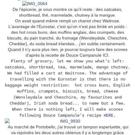
De l'épicerie, je vous montre ce qu'il reste : des oatcakes,
shortbread, thé, marmelade, chutney à la mangue.
On avait quand-même rempli un chariot chez Waitrose.
L'avantage de l'Eurostar, c'est qu'on n'est pas limité en poids :
des hot cross buns, des muffins anglais, des crumpets, des
biscuits, du pain tranché, du fromage (Wensleydale, Cheschire,
Cheddar), du soda bread irlandais... j'en oublie certainement.
Quand il n'y aura plus rien, je pourrai toujours faire des scones
d'après la recette de Douce Campanule
ICI.
Plenty of grocery, let me show you what's left:
oatcakes, shortbread, tea, marmelade, mango chutney.
We had filled a cart at Waitrose. The advantage of
travelling with the Eurostar is that there is no
baggage weight restriction: hot cross buns, English
muffins, crumpets, biscuits, bread, cheese
(Wensleydale and Cheschire, my favourites and
Cheddar), Irish soda bread... to name but a few.
When there is nothing left, I will make scones
following Douce Campanule's recipe
HERE.
Au marché de Portobello, j'ai trouvé un tampon esperluette, qui
va rejoindre les deux autres obtenus il y a longtemps grâce