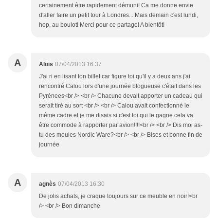
certainement être rapidement démuni! Ca me donne envie
d'aller faire un petit tour à Londres... Mais demain c'est lundi,
hop, au boulot! Merci pour ce partage! A bientôt!
A
Aloïs
07/04/2013 16:37
J'ai ri en lisant ton billet car figure toi qu'il y a deux ans j'ai
rencontré Calou lors d'une journée blogueuse c'était dans les
Pyrénees<br /> <br /> Chacune devait apporter un cadeau qui
serait tiré au sort <br /> <br /> Calou avait confectionné le
même cadre et je me disais si c'est toi qui le gagne cela va
être commode à rapporter par avion!!!!<br /> <br /> Dis moi as-
tu des moules Nordic Ware?<br /> <br /> Bises et bonne fin de
journée
A
agnès
07/04/2013 16:30
De jolis achats, je craque toujours sur ce meuble en noir!<br
/> <br /> Bon dimanche