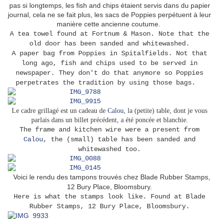
pas si longtemps, les fish and chips étaient servis dans du papier
journal, cela ne se fait plus, les sacs de Poppies perpétuent à leur
manière cette ancienne coutume.
A tea towel found at Fortnum & Mason. Note that the
old door has been sanded and whitewashed.
A paper bag from Poppies in Spitalfields. Not that
long ago, fish and chips used to be served in
newspaper. They don't do that anymore so Poppies
perpetrates the tradition by using those bags.
Le cadre grillagé est un cadeau de
Calou
, la (petite) table, dont je vous
parlais dans un billet précédent, a été poncée et blanchie.
The frame and kitchen wire were a present from
Calou
, the (small) table has been sanded and
whitewashed too.
Voici le rendu des tampons trouvés chez Blade Rubber Stamps,
12 Bury Place, Bloomsbury.
Here is what the stamps look like. Found at Blade
Rubber Stamps, 12 Bury Place, Bloomsbury.