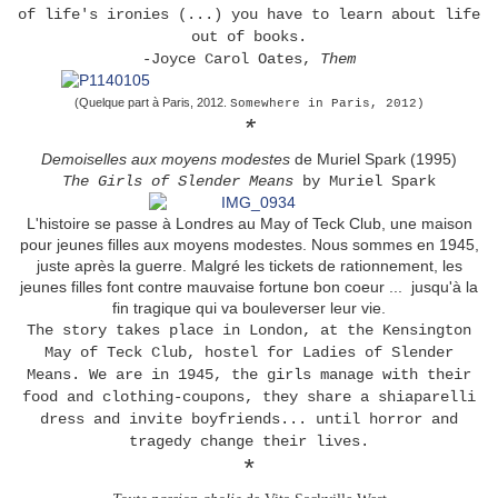
of life's ironies (...) you have to learn about life
out of books.
-Joyce Carol Oates,
Them
(Quelque part à Paris, 2012.
Somewhere in Paris, 2012)
*
Demoiselles aux moyens modestes
de Muriel Spark (1995)
The Girls of Slender Means
by Muriel Spark
L'histoire se passe à Londres au May of Teck Club, une maison
pour jeunes filles aux moyens modestes. Nous sommes en 1945,
juste après la guerre. Malgré les tickets de rationnement, les
jeunes filles font contre mauvaise fortune bon coeur ... jusqu'à la
fin tragique qui va bouleverser leur vie.
The story takes place in London, at the Kensington
May of Teck Club, hostel for Ladies of Slender
Means. We are in 1945, the girls manage with their
food and clothing-coupons, they share a shiaparelli
dress and invite boyfriends... until horror and
tragedy change their lives.
*