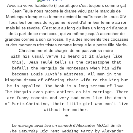
Avec sa verve habituelle (il paraît que c'est toujours comme ça)
Jean Teulé nous raconte le drame vécu par le marquis de
Montespan lorsque sa femme devient la maîtresse de Louis XIV.
Tous les hommes du royaume rêvent d'offrir leur femme au roi
mais lui se révolte. C'est tout au long du livre un long cri d'amour
de la part de ce mari cocu, qui va même jusqu'à accrocher de
grandes cornes à son carrosse. Il y a des moments très cocasses
et des moments très tristes comme lorsque leur petite fille Marie-
Christine meurt de chagrin de ne pas voir sa mère.
With his usual verve (I heard it it always like
this), Jean Teulé tells us the catastophe that
befalls the Marquis de Montespan when his wife
becomes Louis XIVth's mistress. All men in the
kingdom dream of offering their wife to the king but
he is appalled. The book is a long scream of love.
The Marquis even puts antlers on his carriage. There
are funny moments and very sad ones like the death
of Marie-Christine, their little girl who can't live
without her mother.
*
Le mariage avait lieu un samedi
d'Alexander McCall Smith
The Saturday Big Tent Wedding Party
by Alexander