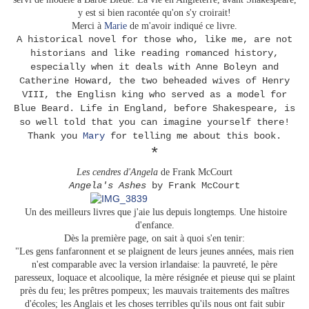
y est si bien racontée qu'on s'y croirait!
Merci à
Marie
de m'avoir indiqué ce livre.
A historical novel for those who, like me, are not
historians and like reading romanced history,
especially when it deals with Anne Boleyn and
Catherine Howard, the two beheaded wives of Henry
VIII, the Englisn king who served as a model for
Blue Beard. Life in England, before Shakespeare, is
so well told that you can imagine yourself there!
Thank you
Mary
for telling me about this book.
*
Les cendres d'Angela
de Frank McCourt
Angela's Ashes
by Frank McCourt
Un des meilleurs livres que j'aie lus depuis longtemps. Une histoire
d'enfance.
Dès la première page, on sait à quoi s'en tenir:
"Les gens fanfaronnent et se plaignent de leurs jeunes années, mais rien
n'est comparable avec la version irlandaise: la pauvreté, le père
paresseux, loquace et alcoolique, la mère résignée et pieuse qui se plaint
près du feu; les prêtres pompeux; les mauvais traitements des maîtres
d'écoles; les Anglais et les choses terribles qu'ils nous ont fait subir