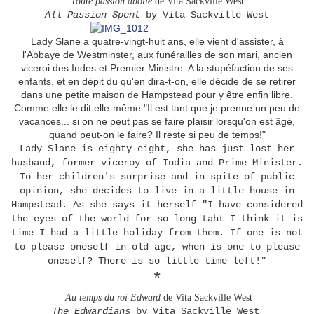
Toute passion abolie
de Vita Sackville West
All Passion Spent
by Vita Sackville West
Lady Slane a quatre-vingt-huit ans, elle vient d'assister, à
l'Abbaye de Westminster, aux funérailles de son mari, ancien
viceroi des Indes et Premier Ministre. A la stupéfaction de ses
enfants, et en dépit du qu'en dira-t-on, elle décide de se retirer
dans une petite maison de Hampstead pour y être enfin libre.
Comme elle le dit elle-même "Il est tant que je prenne un peu de
vacances... si on ne peut pas se faire plaisir lorsqu'on est âgé,
quand peut-on le faire? Il reste si peu de temps!"
Lady Slane is eighty-eight, she has just lost her
husband, former viceroy of India and Prime Minister.
To her children's surprise and in spite of public
opinion, she decides to live in a little house in
Hampstead. As she says it herself "I have considered
the eyes of the world for so long taht I think it is
time I had a little holiday from them. If one is not
to please oneself in old age, when is one to please
oneself? There is so little time left!"
*
Au temps du roi Edward
de Vita Sackville West
The Edwardians
by Vita Sackville West