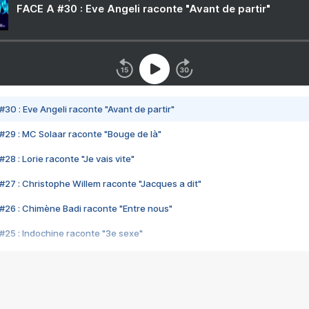
FACE A #30 : Eve Angeli raconte "Avant de partir"
#30 : Eve Angeli raconte "Avant de partir"
#29 : MC Solaar raconte "Bouge de là"
28 : Lorie raconte "Je vais vite"
#27 : Christophe Willem raconte "Jacques a dit"
#26 : Chimène Badi raconte "Entre nous"
#25 : Indochine raconte "3e sexe"
#24 : Zaho raconte "C'est chelou"
#23 : Patrick Bruel raconte "Au café des délices"
#22 : Kyo raconte "Le chemin"