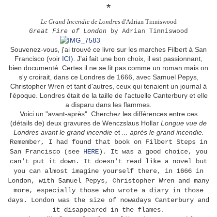
*
Le Grand Incendie de Londres
d'Adrian Tinniswood
Great Fire of London
by Adrian Tinniswood
Souvenez-vous, j'ai trouvé ce livre sur les marches Filbert à San
Francisco (voir
ICI)
. J'ai fait une bon choix, il est passionnant,
bien documenté. Certes il ne se lit pas comme un roman mais on
s'y croirait, dans ce Londres de 1666, avec Samuel Pepys,
Christopher Wren et tant d'autres, ceux qui tenaient un journal à
l'époque. Londres était de la taille de l'actuelle Canterbury et elle
a disparu dans les flammes.
Voici un "avant-après". Cherchez les différences entre ces
(détails de) deux gravures de Wenczslaus Hollar
Longue vue de
Londres avant le grand incendie
et
... après le grand incendie.
Remember, I had found that book on Filbert Steps in
San Francisco (see
HERE
). It was a good choice, you
can't put it down. It doesn't read like a novel but
you can almost imagine yourself there, in 1666 in
London, with Samuel Pepys, Christopher Wren and many
more, especially those who wrote a diary in those
days. London was the size of nowadays Canterbury and
it disappeared in the flames.