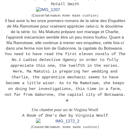
McCall Smith
(Coussin fait maison.
Home made cushion)
Il faut avoir lu les onze premiers romans de la série des
Enquêtes
de Ma Ramotswe
pour vraiment apprécier celui-ci, le douzième
de la série. Ici, Ma Makutsi prépare son mariage et Charlie,
l'apprenti mécanicien semble être un peu moins foufou. Quant à
Ma Ramotswe, elle continue à mener ses enquètes, cette fois-ci
dans une ferme non loin de Gaborone, la capitale du Botswana.
You need to have read the first eleven novels of
The
No.1 Ladies Detective Agency
in order to fully
appreciate this one, the twelfth in the series.
Here, Ma Makutsi is preparing her wedding and
Charlie, the apprentice mechanic seems to have
become a little wiser. As to Ma Ramotswe, she keeps
on doing her investigations, this time in a farm,
not far from Gaborone, the capital city of Botswana.
*
Une chambre pour soi
de Virginia Woolf
A Room of One's Own
by Virginia Woolf
(Coussin fait maison.
Home made cushion)