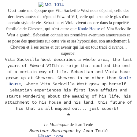
C'est toute une époque que Vita Sackville West nous dépeint, celle des
dernières années du règne d'Edward VII, celle qui a sonné le glas d'un
certain style de vie. Sebastian et Viola vivent encore dans la propriété
familiale de Chevron, qui n'est autre que
Knole House
où Vita Sackville
West a grandi. Sebastian connait ses premières aventures amoureuses et
se pose des questions sur cette vie et ses hypocrisies, son attachement à
Chevron et à ses terres et cet avenir qui lui est tout tracé d'avance...
superbe!
Vita Sackville West describes a whole area, the last
years of Edward VIIth's reign that spelled the end
of a certain way of life. Sebastian and Viola have
grown up at Chevron. Chevron is no other than
Knole
House
, where Vita Sackville West grew up herself.
Sebastian experiences his first love affairs and
starts wondering about the meaning of his life, his
attachment to his house and his land, this future of
his that is all mapped out... just superb!
*
Le Montespan
de Jean Teulé
Monsieur Montespan
by Jean Teulé