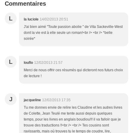
Commentaires
L
la luciole
14/02/2013 20:51
J'ai bien aimé "Toute passion abolie " de Vita Sackeville-West
dont la vie est à elle seule un roman!<br /> <br /> *belle
soirée*
L
louflo
12/02/2013 21:57
Merci de nous offrir ces résumés qui dicteront nos futurs choix
de lecture !
J
jacqueline
12/02/2013 17:35
Tu me donnes envie de relire les Claudine et les autres livres
de Colette, Jean Teulé me tente aussi depuis quelques
temps, pour les livres en anglais boudiou!!! il va falloir que je
trouve des traductions !!<br /> <br /> Tes cousins sont
ravissants, mais où trouves tu le temps de coudre, lire,