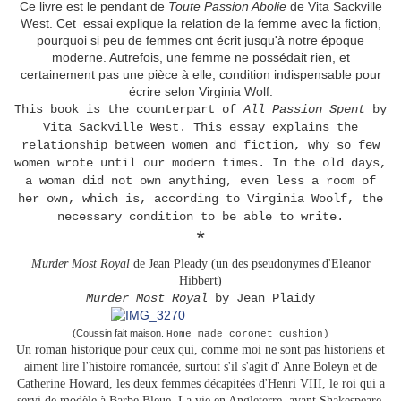
Ce livre est le pendant de
Toute Passion Abolie
de Vita Sackville
West. Cet essai explique la relation de la femme avec la fiction,
pourquoi si peu de femmes ont écrit jusqu'à notre époque
moderne. Autrefois, une femme ne possédait rien, et
certainement pas une pièce à elle, condition indispensable pour
écrire selon Virginia Wolf.
This book is the counterpart of
All Passion Spent
by
Vita Sackville West. This essay explains the
relationship between women and fiction, why so few
women wrote until our modern times. In the old days,
a woman did not own anything, even less a room of
her own, which is, according to Virginia Woolf, the
necessary condition to be able to write.
*
Murder Most Royal
de Jean Pleady (un des pseudonymes d'Eleanor
Hibbert)
Murder Most Royal
by Jean Plaidy
(Coussin fait maison.
Home made coronet cushion)
Un roman historique pour ceux qui, comme moi ne sont pas historiens et
aiment lire l'histoire romancée, surtout s'il s'agit d' Anne Boleyn et de
Catherine Howard, les deux femmes décapitées d'Henri VIII, le roi qui a
servi de modèle à Barbe Bleue. La vie en Angleterre, avant Shakespeare,