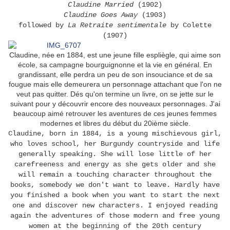
Claudine Married
(1902)
Claudine Goes Away
(1903)
followed by
La Retraite sentimentale
by Colette
(1907)
Claudine, née en 1884, est une jeune fille espliègle, qui aime son
école, sa campagne bourguignonne et la vie en général. En
grandissant, elle perdra un peu de son insouciance et de sa
fougue mais elle demeurera un personnage attachant que l'on ne
veut pas quitter. Dés qu'on termine un livre, on se jette sur le
suivant pour y découvrir encore des nouveaux personnages. J'ai
beaucoup aimé retrouver les aventures de ces jeunes femmes
modernes et libres du début du 20ième siècle.
Claudine, born in 1884, is a young mischievous girl,
who loves school, her Burgundy countryside and life
generally speaking. She will lose little of her
carefreeness and energy as she gets older and she
will remain a touching character throughout the
books, somebody we don't want to leave. Hardly have
you finished a book when you want to start the next
one and discover new characters. I enjoyed reading
again the adventures of those modern and free young
women at the beginning of the 20th century