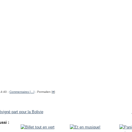
14:40 -
Commentaires [
…
]
- Permalien [
#
]
igné part pour la Bolivie
ssi :