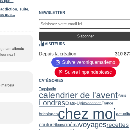
addiction, suite,
NEWSLETTER
as que...
VISITEURS
yage tant attendu
Depuis la création
310 87
 leur nez !
Suivre veroniquemariemo
Suivre linpaindepicesc
CATÉGORIES
se!marcela
Tags
jardin
calendrier de l'avent
Paris
Londres
Etats-Unis
France
vacances
chez moi
bricolages
actualit
voyages
recettes
couture
cinéma
fleurs