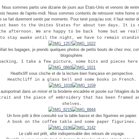
Nous sommes partis une dizaine de jours aux Etats-Unis et venons de rentre
trois heures de l'après-midi. Nous sommes contents de retrouver notre home 
 se fait durement sentir par moments. Pour tenir jusqu'au soir, il faut rester d
ust been to the Unites States for about ten days. It is 
the afternoon. We are happy to be back home but we real
to stay awake until the night, we have to remain standin
éfait les bagages, je prends quelques photos de petits bouts de chez moi, co
blogosphère.
packing, I take a few picture, some bits and pieces here
Heathcliff sous cloche et de la lecture bien française en perspective.
Heathcliff in a glass bell and some books in French.
autoportrait dans un miroir et la broderie encadrée et posée sur l'étagère du b
trait and the piece of embroidery that has been framed a
shelves.
Un livre prêt à être consulté sur la table basse et des figurines en papier.
A book on the coffee table and some paper figurines.
Le café est prêt, allié indispensable des retours de voyage.