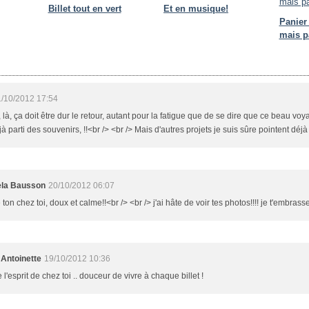
Billet tout en vert
Et en musique!
Panier 
mais p
/10/2012 17:54
, là, ça doit être dur le retour, autant pour la fatigue que de se dire que ce beau vo
éjà parti des souvenirs, !!<br /> <br /> Mais d'autres projets je suis sûre pointent déjà
la Bausson
20/10/2012 06:07
 ton chez toi, doux et calme!!<br /> <br /> j'ai hâte de voir tes photos!!!! je t'embras
 Antoinette
19/10/2012 10:36
e l'esprit de chez toi .. douceur de vivre à chaque billet !