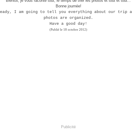
Bientôt, je vous raconte tout, le temps de trier les photos et tout et tout...
Bonne journée!
eady, I am going to tell you everything about our trip a
photos are organized.
Have a good day!
(Publié le 18 octobre 2012)
Publicité