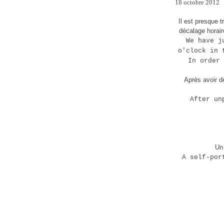
18 octobre 2012
Il est presque 
décalage horaire
We have j
o'clock in 
In order 
Après avoir d
After un
Un 
A self-por