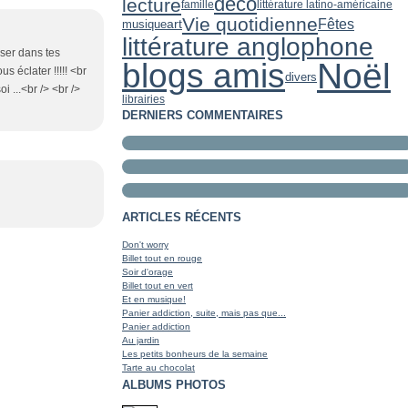
déco
lecture
famille
littérature latino-américaine
Vie quotidienne
art
Fêtes
musique
littérature anglophone
isser dans tes
Noël
blogs amis
 éclater !!!!! <br
divers
 ...<br /> <br />
librairies
DERNIERS COMMENTAIRES
ARTICLES RÉCENTS
Don't worry
Billet tout en rouge
Soir d'orage
Billet tout en vert
Et en musique!
Panier addiction, suite, mais pas que...
Panier addiction
Au jardin
Les petits bonheurs de la semaine
Tarte au chocolat
ALBUMS PHOTOS