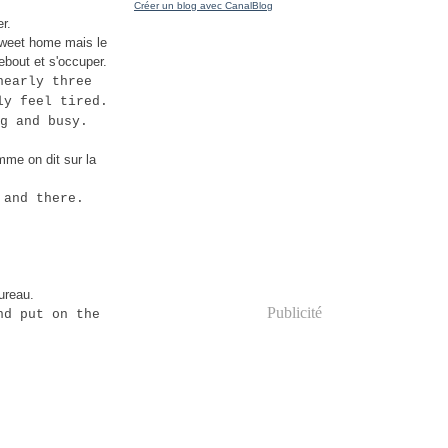
Créer un blog avec CanalBlog
r.
sweet home mais le
ebout et s'occuper.
nearly three
ly feel tired.
g and busy.
mme on dit sur la
 and there.
ureau.
Publicité
nd put on the