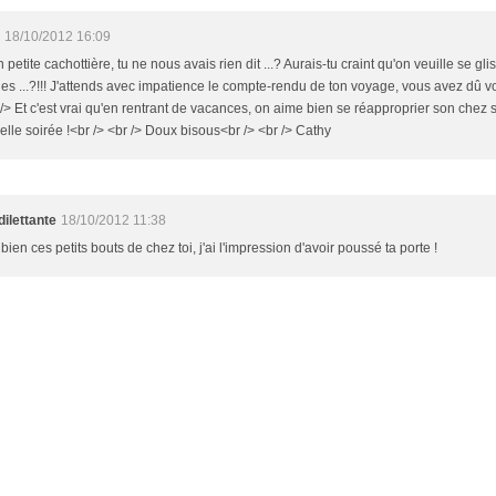
18/10/2012 16:09
n petite cachottière, tu ne nous avais rien dit ...? Aurais-tu craint qu'on veuille se gl
s ...?!!! J'attends avec impatience le compte-rendu de ton voyage, vous avez dû vous
 /> Et c'est vrai qu'en rentrant de vacances, on aime bien se réapproprier son chez soi
elle soirée !<br /> <br /> Doux bisous<br /> <br /> Cathy
ilettante
18/10/2012 11:38
 bien ces petits bouts de chez toi, j'ai l'impression d'avoir poussé ta porte !