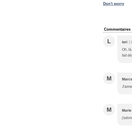
Don't worry
Commentaires
L
lori
21
Oh, là
fait d
M
Marce
J'aime
M
Marie
j'ador