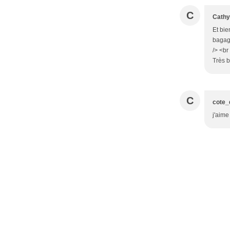
C
Cathy
Et bie
bagage
/> <br
Très b
C
cote_d
j'aime