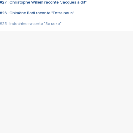
#27 : Christophe Willem raconte "Jacques a dit"
#26 : Chimène Badi raconte "Entre nous"
#25 : Indochine raconte "3e sexe"
#24 : Zaho raconte "C'est chelou"
#23 : Patrick Bruel raconte "Au café des délices"
#22 : Kyo raconte "Le chemin"
#21 : Nolwenn Leroy raconte "Cassé"
#20 : Patrick Hernandez raconte "Born to be alive"
#19 : Lorie raconte "Près de moi"
#18 : Michael Jones raconte "A nos actes manqués" (avec Jean-Jacque
#17 : Khaled raconte "Aïcha"
#16 : Corneille raconte "Parce qu'on vient de loin"
#15 : Indochine raconte "L'aventurier"