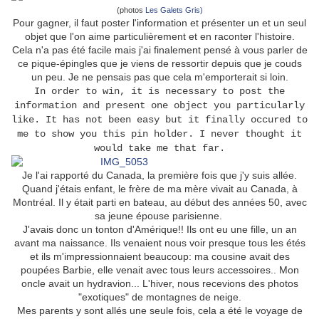
(photos
Les Galets Gris)
Pour gagner, il faut poster l'information et présenter un et un seul
objet que l'on aime particulièrement et en raconter l'histoire.
Cela n'a pas été facile mais j'ai finalement pensé à vous parler de
ce pique-épingles que je viens de ressortir depuis que je couds
un peu. Je ne pensais pas que cela m'emporterait si loin.
In order to win, it is necessary to post the
information and present one object you particularly
like. It has not been easy but it finally occured to
me to show you this pin holder. I never thought it
would take me that far.
Je l'ai rapporté du Canada, la première fois que j'y suis allée.
Quand j'étais enfant, le frère de ma mère vivait au Canada, à
Montréal. Il y était parti en bateau, au début des années 50, avec
sa jeune épouse parisienne.
J'avais donc un tonton d'Amérique!! Ils ont eu une fille, un an
avant ma naissance. Ils venaient nous voir presque tous les étés
et ils m'impressionnaient beaucoup: ma cousine avait des
poupées Barbie, elle venait avec tous leurs accessoires.. Mon
oncle avait un hydravion... L'hiver, nous recevions des photos
"exotiques" de montagnes de neige.
Mes parents y sont allés une seule fois, cela a été le voyage de