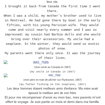
leur vie.
I brought it back from Canada the first time I went
there.
When I was a child, my mother's brother used to live
in Montreal. He had gone there by boat in the early
fifties, with his young Parisian wife. They would
come and visit nearly every summer and I was so
impressed: my cousin had Barbie dolls and she would
bring over their accessories. My uncle had a
seaplane. In the winter, they would send us exotic
photos of snow.
My parents went there only once. It was the journey
of their lives.
(mon oncle au Canada en 1967)
(my uncle in Canada in 1967)
(mon père en train de pêcher sur l'hydravion, 1967)
(my father fishing on the seaplane, 1967)
Les deux hommes étaient meilleurs amis d'enfance. Ma mère avait
épousé le meilleur ami de son frère.
Et pour me récompenser d'avoir eu mon bac, mes parents m'ont
offert le voyage. Je suis partie un mois et demi dans ma famille.