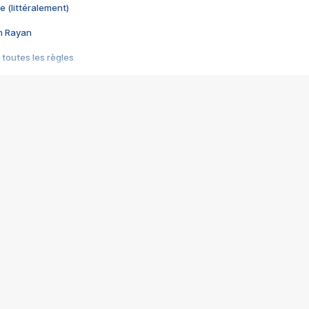
e (littéralement)
im Rayan
 toutes les règles
s les jeux vidéo
us choquant de Rockstar ? - Le scandale BULLY
e plus moche de Steam
du RÊVE tourne au CAUCHEMAR
pendant 8 heures
it… à tort
umiliés par un jeu vidéo
ire - Final Fantasy 8
ti un empire - Age of Empires
story DOFUS