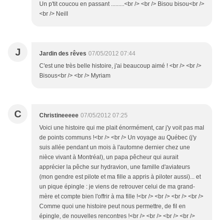
Un p'tit coucou en passant .........<br /> <br /> Bisou bisou<br />
<br /> Neill
J
Jardin des rêves
07/05/2012 07:44
C'est une très belle histoire, j'ai beaucoup aimé ! <br /> <br />
Bisous<br /> <br /> Myriam
C
Christineeeee
07/05/2012 07:25
Voici une histoire qui me plait énormément, car j'y voit pas mal
de points communs !<br /> <br /> Un voyage au Québec (j'y
suis allée pendant un mois à l'automne dernier chez une
nièce vivant à Montréal), un papa pêcheur qui aurait
apprécier la pêche sur hydravion, une famille d'aviateurs
(mon gendre est pilote et ma fille a appris à piloter aussi)... et
un pique épingle : je viens de retrouver celui de ma grand-
mère et compte bien l'offrir à ma fille !<br /> <br /> <br /> <br />
Comme quoi une histoire peut nous permettre, de fil en
épingle, de nouvelles rencontres !<br /> <br /> <br /> <br />