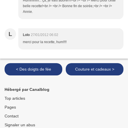
Hummmm... ça, je vais adorer!!!<br /> <br /> Merci pour cette
belle recette!<br /> <br /> Bonne fin de soirée,<br /> <br />
Annie.
L
Lolo
27/01/2012 06:02
merci pour la recette, hum!!!!
< Des doigts de fée
Couture et cadeaux >
Hébergé par Canalblog
Top articles
Pages
Contact
Signaler un abus