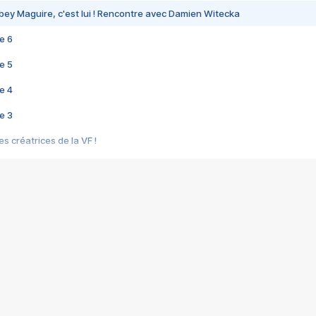
bey Maguire, c'est lui ! Rencontre avec Damien Witecka
e 6
e 5
e 4
e 3
s créatrices de la VF !
e 2
e 1
e Mektoub My Love arrive enfin ! Rencontre avec Shaïn Boumedine et Sal
i : après Toni en famille
elle réalise le bouleversant Dites lui que je l'aime
ais ! Rencontre autour de Vie privée de Rebecca Zlotowski