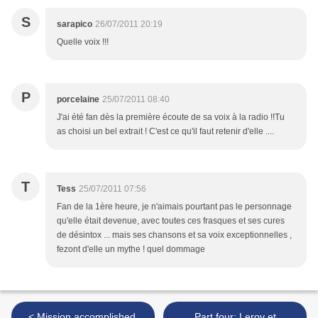
S
sarapico
26/07/2011 20:19
Quelle voix !!!
P
porcelaine
25/07/2011 08:40
J'ai été fan dès la première écoute de sa voix à la radio !!Tu
as choisi un bel extrait ! C'est ce qu'il faut retenir d'elle ....
T
Tess
25/07/2011 07:56
Fan de la 1ère heure, je n'aimais pourtant pas le personnage
qu'elle était devenue, avec toutes ces frasques et ses cures
de désintox ... mais ses chansons et sa voix exceptionnelles ,
fezont d'elle un mythe ! quel dommage
< Mission accomplished,
Part four: Leroy et