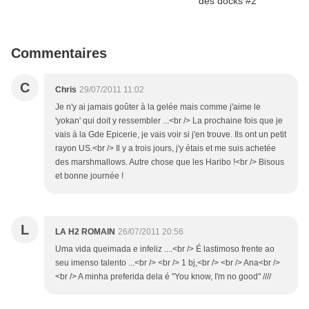
Commentaires
C
Chris
29/07/2011 11:02
Je n'y ai jamais goûter à la gelée mais comme j'aime le
'yokan' qui doit y ressembler ...<br /> La prochaine fois que je
vais à la Gde Epicerie, je vais voir si j'en trouve. Ils ont un petit
rayon US.<br /> Il y a trois jours, j'y étais et me suis achetée
des marshmallows. Autre chose que les Haribo !<br /> Bisous
et bonne journée !
L
LA H2 ROMAIN
26/07/2011 20:56
Uma vida queimada e infeliz ....<br /> É lastimoso frente ao
seu imenso talento ...<br /> <br /> 1 bj,<br /> <br /> Ana<br />
<br /> A minha preferida dela é "You know, I'm no good" ////