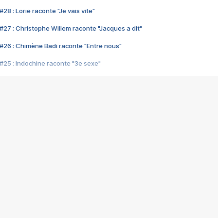
28 : Lorie raconte "Je vais vite"
#27 : Christophe Willem raconte "Jacques a dit"
#26 : Chimène Badi raconte "Entre nous"
#25 : Indochine raconte "3e sexe"
#24 : Zaho raconte "C'est chelou"
#23 : Patrick Bruel raconte "Au café des délices"
#22 : Kyo raconte "Le chemin"
#21 : Nolwenn Leroy raconte "Cassé"
#20 : Patrick Hernandez raconte "Born to be alive"
#19 : Lorie raconte "Près de moi"
#18 : Michael Jones raconte "A nos actes manqués" (avec Jean-Jacque
#17 : Khaled raconte "Aïcha"