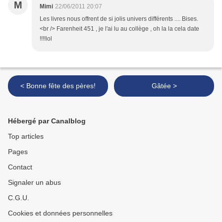
M
Mimi
22/06/2011 20:07
Les livres nous offrent de si jolis univers différents .... Bises.
<br /> Farenheit 451 , je l'ai lu au collège , oh la la cela date
!!!!lol
< Bonne fête des pères!
Gâtée >
Hébergé par Canalblog
Top articles
Pages
Contact
Signaler un abus
C.G.U.
Cookies et données personnelles