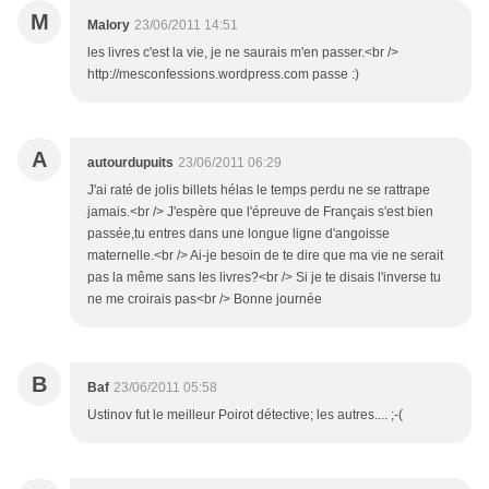
M
Malory
23/06/2011 14:51
les livres c'est la vie, je ne saurais m'en passer.<br />
http://mesconfessions.wordpress.com passe :)
A
autourdupuits
23/06/2011 06:29
J'ai raté de jolis billets hélas le temps perdu ne se rattrape
jamais.<br /> J'espère que l'épreuve de Français s'est bien
passée,tu entres dans une longue ligne d'angoisse
maternelle.<br /> Ai-je besoin de te dire que ma vie ne serait
pas la même sans les livres?<br /> Si je te disais l'inverse tu
ne me croirais pas<br /> Bonne journée
B
Baf
23/06/2011 05:58
Ustinov fut le meilleur Poirot détective; les autres.... ;-(