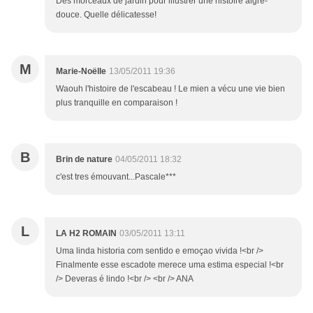
Des morceaux de jardin pour illustrer une histoire aigre-
douce. Quelle délicatesse!
M
Marie-Noëlle
13/05/2011 19:36
Waouh l'histoire de l'escabeau ! Le mien a vécu une vie bien
plus tranquille en comparaison !
B
Brin de nature
04/05/2011 18:32
c'est tres émouvant...Pascale***
L
LA H2 ROMAIN
03/05/2011 13:11
Uma linda historia com sentido e emoçao vivida !<br />
Finalmente esse escadote merece uma estima especial !<br
/> Deveras é lindo !<br /> <br /> ANA