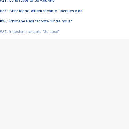
28 : Lorie raconte "Je vais vite"
#27 : Christophe Willem raconte "Jacques a dit"
#26 : Chimène Badi raconte "Entre nous"
#25 : Indochine raconte "3e sexe"
#24 : Zaho raconte "C'est chelou"
#23 : Patrick Bruel raconte "Au café des délices"
#22 : Kyo raconte "Le chemin"
#21 : Nolwenn Leroy raconte "Cassé"
#20 : Patrick Hernandez raconte "Born to be alive"
#19 : Lorie raconte "Près de moi"
#18 : Michael Jones raconte "A nos actes manqués" (avec Jean-Jacque
#17 : Khaled raconte "Aïcha"
#16 : Corneille raconte "Parce qu'on vient de loin"