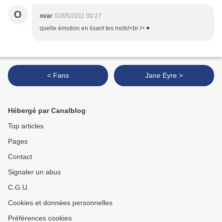
O
ovar
02/05/2011 00:27
quelle émotion en lisant tes mots!<br /> ♥
< Fans
Jane Eyre >
Hébergé par Canalblog
Top articles
Pages
Contact
Signaler un abus
C.G.U.
Cookies et données personnelles
Préférences cookies