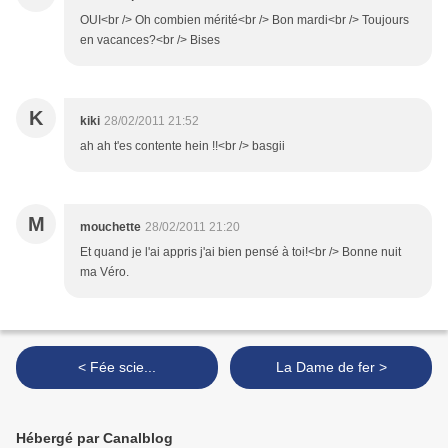
OUI<br /> Oh combien mérité<br /> Bon mardi<br /> Toujours
en vacances?<br /> Bises
K
kiki
28/02/2011 21:52
ah ah t'es contente hein !!<br /> basgii
M
mouchette
28/02/2011 21:20
Et quand je l'ai appris j'ai bien pensé à toi!<br /> Bonne nuit
ma Véro.
< Fée scie...
La Dame de fer >
Hébergé par Canalblog