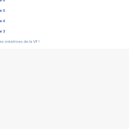
e 6
e 5
e 4
e 3
s créatrices de la VF !
e 2
e 1
e Mektoub My Love arrive enfin ! Rencontre avec Shaïn Boumedine et Sal
i : après Toni en famille
elle réalise le bouleversant Dites lui que je l'aime
ais ! Rencontre autour de Vie privée de Rebecca Zlotowski
 de Marguerite, Grave... Rencontre avec Ella Rumpf
 Les Rêveurs, un film intime sur la santé mentale