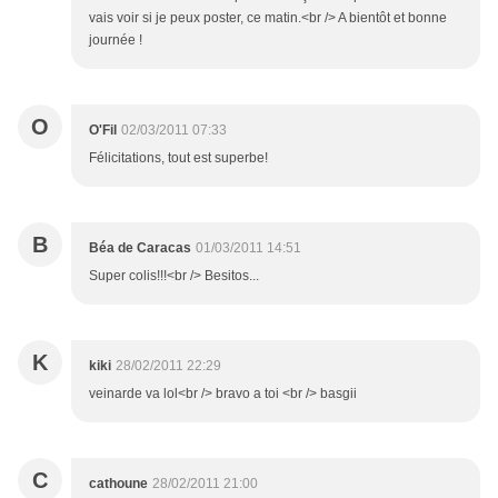
vais voir si je peux poster, ce matin.<br /> A bientôt et bonne
journée !
O
O'Fil
02/03/2011 07:33
Félicitations, tout est superbe!
B
Béa de Caracas
01/03/2011 14:51
Super colis!!!<br /> Besitos...
K
kiki
28/02/2011 22:29
veinarde va lol<br /> bravo a toi <br /> basgii
C
cathoune
28/02/2011 21:00