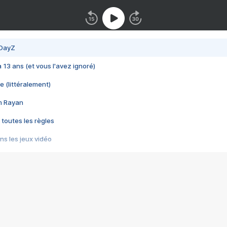
 DayZ
 a 13 ans (et vous l'avez ignoré)
e (littéralement)
im Rayan
 toutes les règles
s les jeux vidéo
us choquant de Rockstar ? - Le scandale BULLY
e plus moche de Steam
du RÊVE tourne au CAUCHEMAR
pendant 8 heures