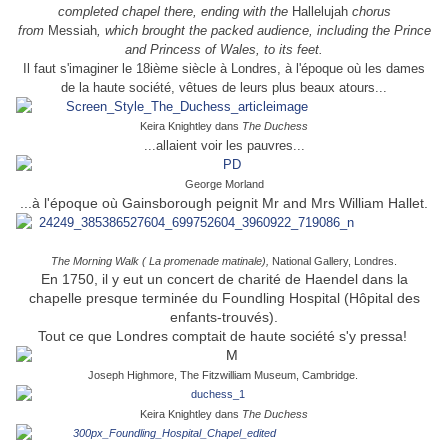
completed chapel there, ending with the
Hallelujah
chorus
from
Messiah
, which brought the packed audience, including the Prince
and Princess of Wales, to its feet.
Il faut s'imaginer le 18ième siècle à Londres, à l'époque où les dames
de la haute société, vêtues de leurs plus beaux atours...
Keira Knightley dans
The Duchess
...allaient voir les pauvres...
George Morland
...à l'époque où Gainsborough peignit Mr and Mrs William Hallet.
The Morning Walk ( La promenade matinale),
National Gallery, Londres.
En 1750, il y eut un concert de charité de Haendel dans la
chapelle presque terminée du Foundling Hospital (Hôpital des
enfants-trouvés).
Tout ce que Londres comptait de haute société s'y pressa!
Joseph Highmore, The Fitzwilliam Museum, Cambridge.
Keira Knightley dans
The Duchess