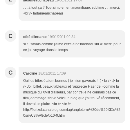
ladameauchapeau
19/01/2011 17:04
. . . à tout ça ? Tout simplement magnifique, sublime . . . merci.
<br /> ladameauchapeau
C
côté dilettante
19/01/2011 09:34
si tu savais comme j'aime cette air d'haendel <br /> merci pour
ce joli voyage dans le temps
C
Caroline
18/01/2011 17:09
Oui les frites étaient bonnes ( je m'en gaverais ! ! ) <br /> :(<br
/> Joli billet, beaux tableaux et j'apprécie Haëndel -comme la
musique du XVIII d'ailleurs, par contre je ne connais pas ce
film, dommage.<br /> Voici un blog que j'ai trouvé récemment,
il devrait te plaire :<br /> <br />
http://florizel.canalblog.com/tag/angleterre%20du%20XIXe%2
0si%C3%A8cle/p10-0.html