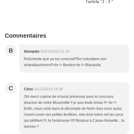
Commentaires
B
blanquita
02/12/2010 21:16
Felizmente que ya los conocia!!!Tes nutcrakers son
simpatiquisimos!!!<br /> Besitos<br /> Blanquita
C
CIstu
02/12/2010 19:38
OH merci copine de m'avoir prévenue pour le concours
douceur de notre Mouchette !! je suis toute émue !!! <br />
Enfin, nous voilà dans le décompte de Noël chez nous aussi
l'avent ouvre ses petites fenêtres, mes trois lutins ont les yeux
qui pétillent !!! Je t'embrasse !!!!! Bonjour à Casse-Noisette... tu
danses ?