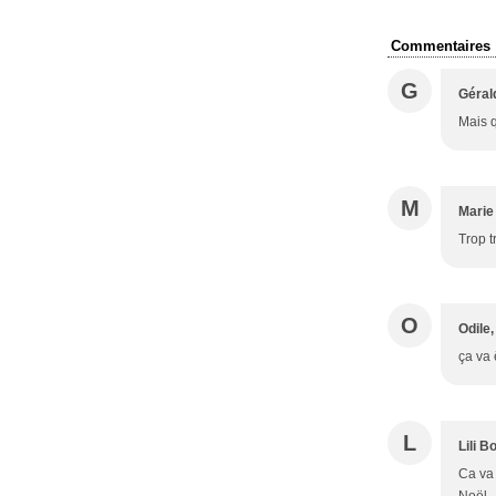
Commentaires
G
Géral
Mais q
M
Marie
Trop t
O
Odile,
ça va 
L
Lili B
Ca va 