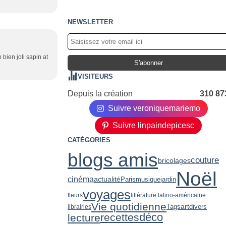
NEWSLETTER
bien joli sapin at
VISITEURS
Depuis la création
310 87
Suivre veroniquemariemo
Suivre linpaindepicesc
CATÉGORIES
blogs amis
couture
bricolages
Noël
cinéma
actualité
Paris
musique
jardin
voyages
fleurs
littérature latino-américaine
Vie quotidienne
art
Tags
divers
librairies
déco
recettes
lecture