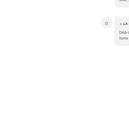
Noël...
☼
☼ LA
Déjà d
home :