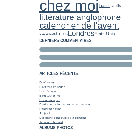
chez moi
France
famille
littérature anglophone
calendrier de l'avent
Londres
Fêtes
Etats-Unis
vacances
DERNIERS COMMENTAIRES
ARTICLES RÉCENTS
Don't worry
Billet tout en rouge
Soir d'orage
Billet tout en vert
Et en musique!
Panier addiction, suite, mais pas que...
Panier addiction
Au jardin
Les petits bonheurs de la semaine
Tarte au chocolat
ALBUMS PHOTOS