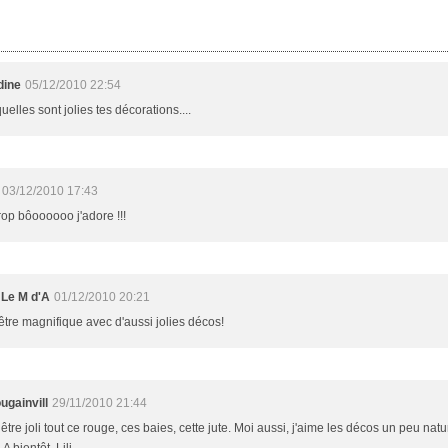
dine
05/12/2010 22:54
uelles sont jolies tes décorations....
03/12/2010 17:43
rop bôoooooo j'adore !!!
 Le M d'A
01/12/2010 20:21
être magnifique avec d'aussi jolies décos!
ougainvill
29/11/2010 21:44
être joli tout ce rouge, ces baies, cette jute. Moi aussi, j'aime les décos un peu n