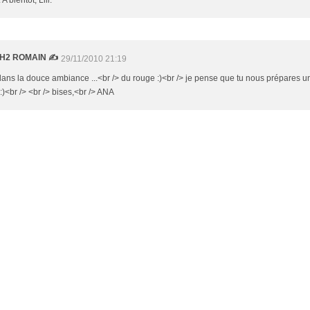
 A bientôt, Lili.
 H2 ROMAIN ✍
29/11/2010 21:19
ans la douce ambiance ...<br /> du rouge :)<br /> je pense que tu nous prépares un 
)<br /> <br /> bises,<br /> ANA