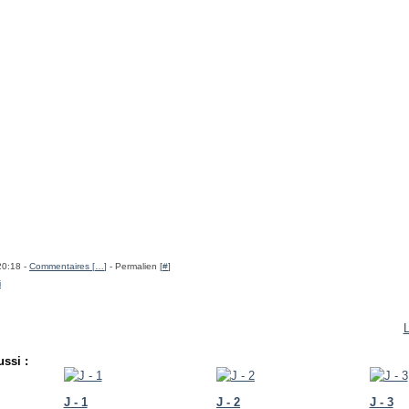
20:18 -
Commentaires [
…
]
- Permalien [
#
]
i
L
ssi :
J - 1
J - 2
J - 3