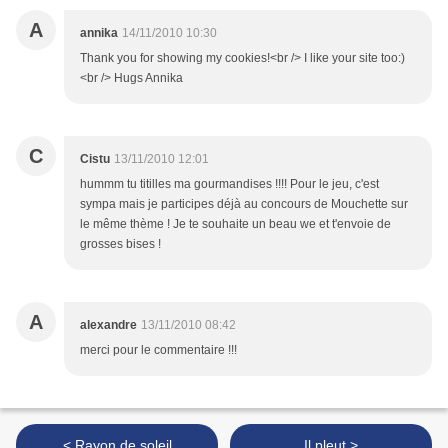
A
annika
14/11/2010 10:30
Thank you for showing my cookies!<br /> I like your site too:)
<br /> Hugs Annika
C
Cistu
13/11/2010 12:01
hummm tu titilles ma gourmandises !!!! Pour le jeu, c'est
sympa mais je participes déjà au concours de Mouchette sur
le même thème ! Je te souhaite un beau we et t'envoie de
grosses bises !
A
alexandre
13/11/2010 08:42
merci pour le commentaire !!!
< Rayon de soleil
Il pleut >