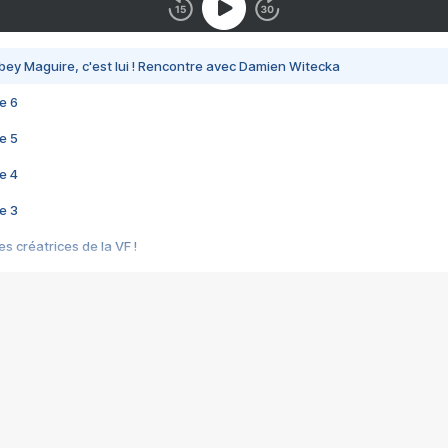
bey Maguire, c'est lui ! Rencontre avec Damien Witecka
e 6
e 5
e 4
e 3
s créatrices de la VF !
e 2
e 1
e Mektoub My Love arrive enfin ! Rencontre avec Shaïn Boumedine et Sal
i : après Toni en famille
elle réalise le bouleversant Dites lui que je l'aime