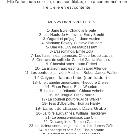
Elle l'a toujours sur elle, dans son filofax, elle a commencé à en
lire... elle en est contente.
MES 25 LIVRES PREFERES
1- Jane Eyre. Charlotte Brontë
2- Les Hauts de Hurlevent. Emily Brontë
3- Orgueil et préjugés. Jane Austen
4- Madame Bovary. Gustave Flaubert
5- Une vie. Guy de Maupassant
6- L'assommoir. Emile Zola
7- Les liaisons dangereuses. Choderlos de Laclos
8- Cent ans de solitude. Gabriel Garcia Marquez
9- Chocolat amer. Laura Estivel
10- La maison aux esprits. Isabel Allende
11- Les ponts de la rivière Madison. Robert James Waller
12-Calypso. Tatiana Lobo (non traduit)
13- Une tragédie américaine. Théodore Dreiser
14- Ethan Frome. Edith Wharton
15- Le monde s'effondre. Chinua Achebe
16- Mc Teague. Frank Norris
17- La couleur pourpre. Alice Walker
18- Tess d'Uberville. Thomas Hardy
19- La nuit du chasseur. Davis Grubb
20- La foire aux vanités. William Thackeray
21- Le pousse-pousse. Lao Chi
22- De sang froid. Truman Capote
23- Le facteur sonne toujours deux fois. James Caïn
24- Mensonge et sortilège. Elsa Morante