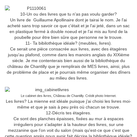
10-Un ou des livres que tu n'as pas voulu garder?
Un livre de
Guillaume Apollinaire dont je tairai le nom. Je l'ai
acheté sans trop savoir ce que c'était et je l'ai jeté, dans un sac
en plastique fermé à double noeud et je l'ai mis au fond de la
poubelle pour être bien sûre que personne ne le trouve.
11- Ta bibilothèque idéale? (meubles, livres).
Ce serait une pièce consacrée aux livres, avec des étagères
jusqu'au plafond, comme dans les manoirs anglais du XIXième
siècle. Je me contenterais bien aussi de la bibliothèque du
château de Chantilly que je remplirais de MES livres, ainsi, plus
de problème de place et je pourrais même organiser des dîners
au milieu des livres.
Le cabinet des livres, Château de Chantilly. Crédit photo Internet.
Les livres? La mienne est idéale puisque j'ai choisi les livres moi-
même et que je sais à peu près où chacun se trouve.
12-Décris tes étagères.
Ce sont des planches épaisses, fixées au mur à espaces
irréguliers pour s'adapter à la hauteur des livres, sur une
mezzanine que l'on voit du salon (mais qu'est-ce que c'est que
cette question après nous avoir fait décrire la bibliothèque idéale?