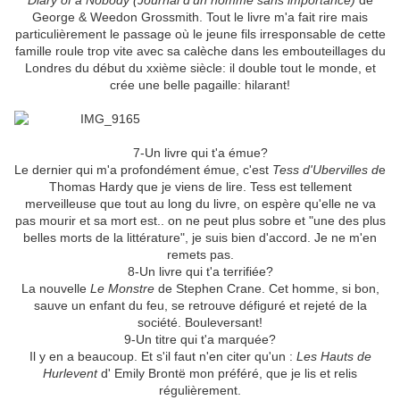
Diary of a Nobody (Journal d'un homme sans importance)
de
George & Weedon Grossmith.
Tout le livre m'a fait rire mais
particulièrement le passage où le jeune fils irresponsable de cette
famille roule trop vite avec sa calèche dans les embouteillages du
Londres du début du xxième siècle: il double tout le monde, et
crée une belle pagaille: hilarant!
7-Un livre qui t'a émue?
Le dernier qui m'a profondément émue, c'est
Tess d'Ubervilles d
e
Thomas Hardy que je viens de lire. Tess est tellement
merveilleuse que tout au long du livre, on espère qu'elle ne va
pas mourir et sa mort est.. on ne peut plus sobre et "une des plus
belles morts de la littérature", je suis bien d'accord. Je ne m'en
remets pas.
8-Un livre qui t'a terrifiée?
La nouvelle
Le Monstre
de Stephen Crane. Cet homme, si bon,
sauve un enfant du feu, se retrouve défiguré et rejeté de la
société. Bouleversant!
9-Un titre qui t'a marquée?
Il y en a beaucoup. Et s'il faut n'en citer qu'un :
Les Hauts de
Hurlevent
d' Emily Brontë mon préféré, que je lis et relis
régulièrement.