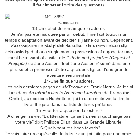
Il faut inverser l'ordre des questions).
Ma mezzanine.
13-Un début de roman que tu adores.
Je n'ai pas été marquée par un début, il me faut toujours un
temps d'adaptation avant de décider si j'aime ou non. Cependant,
c'est toujours un réel plaisir de relire "It is a truth universally
acknowledged, that a single man in possession of a good fortune,
must be in want of a wife. etc.."
Pride and prejudice (Orgueil et
Préjugés)
de Jane Austen. Tout Jane Austen résumé dans une
phrase et la promesse d'être à quelques lignes d'une grande
aventure sentimentale.
14-Une fin que tu adores.
Les trois dernières pages de
McTeague
de Frank Norris. Je les ai
lues dans
An Introduction to American Literature
de Françoise
Grellet, aux éditions Hachette et j'ai to
ut de suite voulu
lire le
livre. Il figure dans ma liste de livres préférés.
15-Pour toi, à quoi sert la lecture?
A changer sa vie. "La littérature, ça sert à rien si ça change pas
votre vie" dixit Philippe Djian, dans La Grande Librairie.
16-Quels sont tes livres favoris?
Je vais faire un copié-collé de la liste que j'ai faite pour une amie.