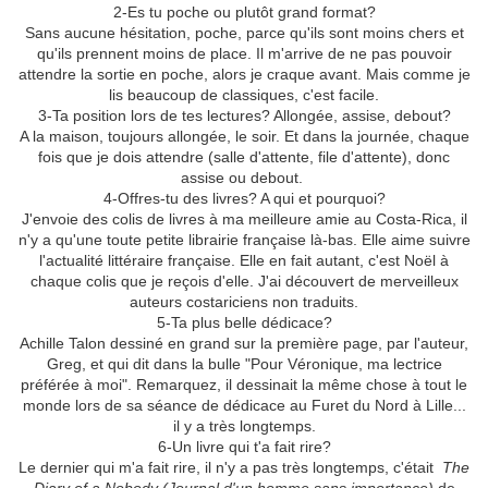
2-Es tu poche ou plutôt grand format?
Sans aucune hésitation, poche, parce qu'ils sont moins chers et
qu'ils prennent moins de place. Il m'arrive de ne pas pouvoir
attendre la sortie en poche, alors je craque avant. Mais comme je
lis beaucoup de classiques, c'est facile.
3-Ta position lors de tes lectures? Allongée, assise, debout?
A la maison, toujours allongée, le soir. Et dans la journée, chaque
fois que je dois attendre (salle d'attente, file d'attente), donc
assise ou debout.
4-Offres-tu des livres? A qui et pourquoi?
J'envoie des colis de livres à ma meilleure amie au Costa-Rica, il
n'y a qu'une toute petite librairie française là-bas. Elle aime suivre
l'actualité littéraire française. Elle en fait autant, c'est Noël à
chaque colis que je reçois d'elle. J'ai découvert de merveilleux
auteurs costariciens non traduits.
5-Ta plus belle dédicace?
Achille Talon dessiné en grand sur la première page, par l'auteur,
Greg, et qui dit dans la bulle "Pour Véronique, ma lectrice
préférée à moi". Remarquez, il dessinait la même chose à tout le
monde lors de sa séance de dédicace au Furet du Nord à Lille...
il y a très longtemps.
6-Un livre qui t'a fait rire?
Le dernier qui m'a fait rire, il n'y a pas très longtemps, c'était
The