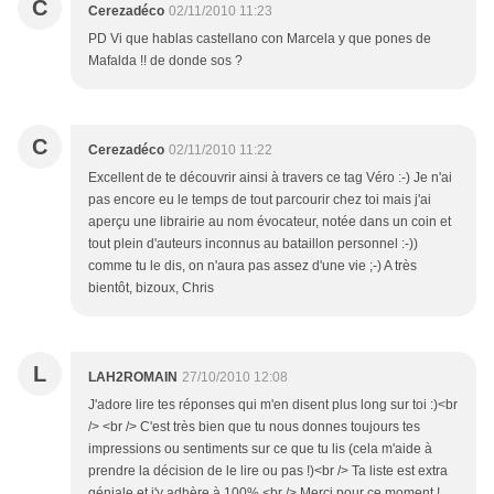
C
Cerezadéco
02/11/2010 11:23
PD Vi que hablas castellano con Marcela y que pones de
Mafalda !! de donde sos ?
C
Cerezadéco
02/11/2010 11:22
Excellent de te découvrir ainsi à travers ce tag Véro :-) Je n'ai
pas encore eu le temps de tout parcourir chez toi mais j'ai
aperçu une librairie au nom évocateur, notée dans un coin et
tout plein d'auteurs inconnus au bataillon personnel :-))
comme tu le dis, on n'aura pas assez d'une vie ;-) A très
bientôt, bizoux, Chris
L
LAH2ROMAIN
27/10/2010 12:08
J'adore lire tes réponses qui m'en disent plus long sur toi :)<br
/> <br /> C'est très bien que tu nous donnes toujours tes
impressions ou sentiments sur ce que tu lis (cela m'aide à
prendre la décision de le lire ou pas !)<br /> Ta liste est extra
géniale et j'y adhère à 100%.<br /> Merci pour ce moment !