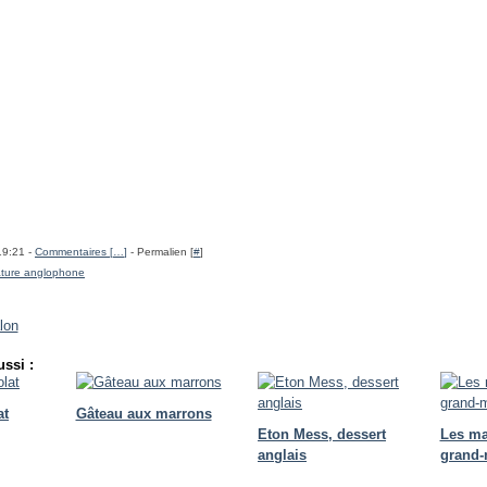
19:21 -
Commentaires [
…
]
- Permalien [
#
]
rature anglophone
lon
ssi :
at
Gâteau aux marrons
Eton Mess, dessert
Les ma
anglais
grand-