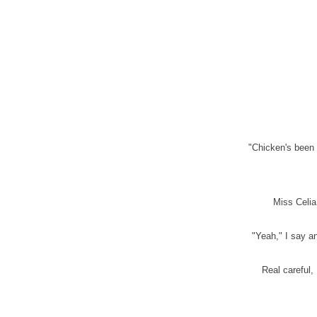
"Chicken's been s
Miss Celia
"Yeah," I say an
Real careful,