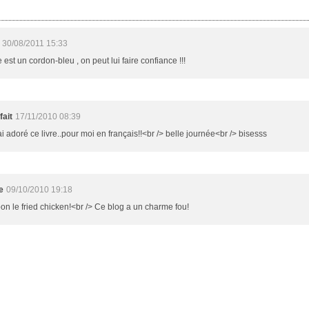
30/08/2011 15:33
 est un cordon-bleu , on peut lui faire confiance !!!
fait
17/11/2010 08:39
'ai adoré ce livre..pour moi en français!!<br /> belle journée<br /> bisesss
e
09/10/2010 19:18
on le fried chicken!<br /> Ce blog a un charme fou!