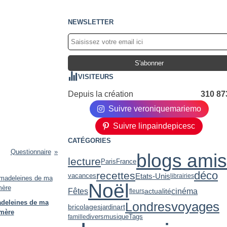
NEWSLETTER
VISITEURS
Depuis la création
310 87
Suivre veroniquemariemo
Suivre linpaindepicesc
CATÉGORIES
Questionnaire
blogs amis
lecture
Paris
France
déco
recettes
Etats-Unis
vacances
librairies
Noël
Fêtes
cinéma
actualité
fleurs
deleines de ma
voyages
Londres
art
bricolages
jardin
mère
divers
musique
Tags
famille