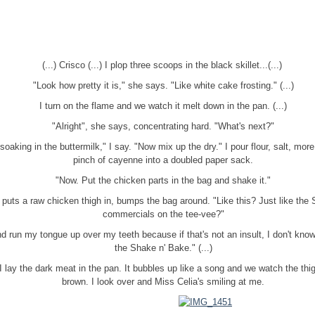
(...) Crisco (...) I plop three scoops in the black skillet...(...)
"Look how pretty it is," she says. "Like white cake frosting." (...)
I turn on the flame and we watch it melt down in the pan. (...)
"Alright", she says, concentrating hard. "What's next?"
oaking in the buttermilk," I say. "Now mix up the dry." I pour flour, salt, more
pinch of cayenne into a doubled paper sack.
"Now. Put the chicken parts in the bag and shake it."
 puts a raw chicken thigh in, bumps the bag around. "Like this? Just like the
commercials on the tee-vee?"
d run my tongue up over my teeth because if that's not an insult, I don't know 
the Shake n' Bake." (...)
 I lay the dark meat in the pan. It bubbles up like a song and we watch the thi
brown. I look over and Miss Celia's smiling at me.