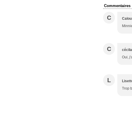
Commentaires
C
Calou
Minnie
C
cécila
Oui, j
L
Lisett
Trop b