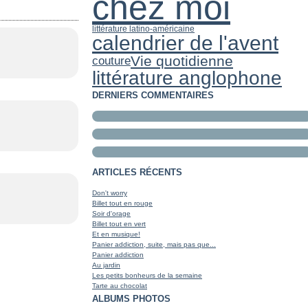
chez moi
littérature latino-américaine
calendrier de l'avent
Vie quotidienne
couture
littérature anglophone
DERNIERS COMMENTAIRES
ARTICLES RÉCENTS
Don't worry
Billet tout en rouge
Soir d'orage
Billet tout en vert
Et en musique!
Panier addiction, suite, mais pas que...
Panier addiction
Au jardin
Les petits bonheurs de la semaine
Tarte au chocolat
ALBUMS PHOTOS