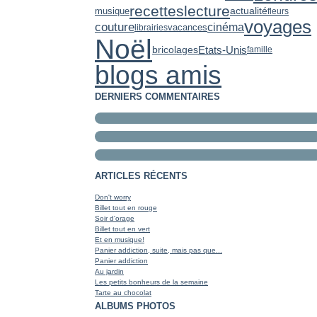
recettes
lecture
musique
actualité
fleurs
voyages
couture
cinéma
librairies
vacances
Noël
Etats-Unis
bricolages
famille
blogs amis
DERNIERS COMMENTAIRES
ARTICLES RÉCENTS
Don't worry
Billet tout en rouge
Soir d'orage
Billet tout en vert
Et en musique!
Panier addiction, suite, mais pas que...
Panier addiction
Au jardin
Les petits bonheurs de la semaine
Tarte au chocolat
ALBUMS PHOTOS