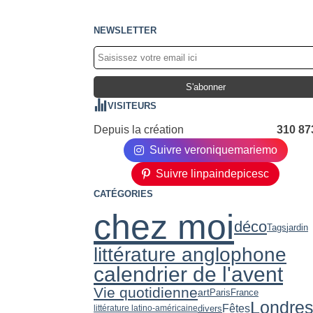
NEWSLETTER
VISITEURS
Depuis la création
310 87
Suivre veroniquemariemo
Suivre linpaindepicesc
CATÉGORIES
chez moi
déco
Tags
jardin
littérature anglophone
calendrier de l'avent
Vie quotidienne
art
Paris
France
Londre
Fêtes
divers
littérature latino-américaine