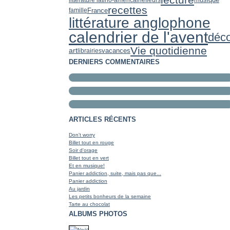
recettes
France
famille
littérature anglophone
calendrier de l'avent
déc
Vie quotidienne
art
librairies
vacances
DERNIERS COMMENTAIRES
ARTICLES RÉCENTS
Don't worry
Billet tout en rouge
Soir d'orage
Billet tout en vert
Et en musique!
Panier addiction, suite, mais pas que...
Panier addiction
Au jardin
Les petits bonheurs de la semaine
Tarte au chocolat
ALBUMS PHOTOS