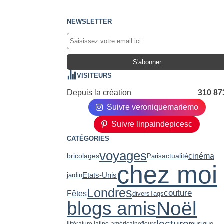
NEWSLETTER
VISITEURS
Depuis la création
310 87
Suivre veroniquemariemo
Suivre linpaindepicesc
CATÉGORIES
voyages
cinéma
bricolages
Paris
actualité
chez moi
Etats-Unis
jardin
Londres
couture
Fêtes
divers
Tags
Noël
blogs amis
lecture
musique
littérature latino-américaine
fleurs